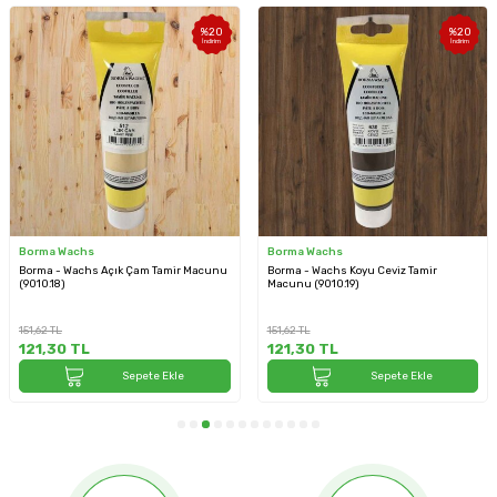
%
20
%
20
İndirim
İndirim
Borma Wachs
Borma Wachs
Borma - Wachs Açık Çam Tamir Macunu
Borma - Wachs Koyu Ceviz Tamir
(9010.18)
Macunu (9010.19)
151,62
TL
151,62
TL
121,30
TL
121,30
TL
Sepete Ekle
Sepete Ekle