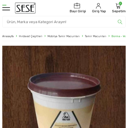
0
Bayi Girişi
Giriş Yap
Sepetim
Anasayfa
Hırdavat Çeşitleri
Mobilya Tamir Macunları
Tamir Macunları
Borma - Wac