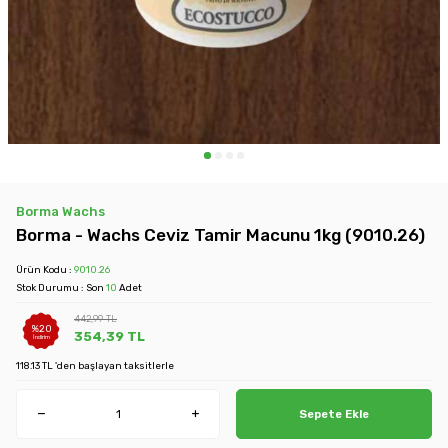
Borma Wachs
Borma - Wachs Ceviz Tamir Macunu 1kg (9010.26)
Ürün Kodu :
9010.26
Stok Durumu : Son
10
Adet
442,99
TL
%
20
354,39
TL
İndirim
118.13 TL 'den başlayan taksitlerle
Sepete Ekle