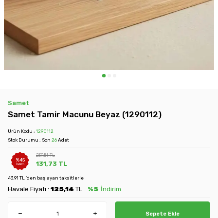
Samet
Samet Tamir Macunu Beyaz (1290112)
Ürün Kodu :
1290112
Stok Durumu : Son
26
Adet
239,51
TL
%
45
131,73
TL
İndirim
43.91 TL 'den başlayan taksitlerle
Havale Fiyatı :
125,14
TL
%5
İndirim
Sepete Ekle