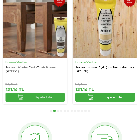
%
20
%
20
İndirim
İndirim
Borma Wachs
Borma Wachs
Borma - Wachs Ceviz Tamir Macunu
Borma - Wachs Açık Çam Tamir Macunu
(9010.21)
(9010.18)
151,45
TL
151,45
TL
121,16
TL
121,16
TL
Sepete Ekle
Sepete Ekle