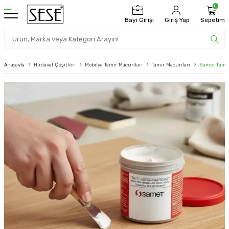
0
Bayi Girişi
Giriş Yap
Sepetim
Anasayfa
Hırdavat Çeşitleri
Mobilya Tamir Macunları
Tamir Macunları
Samet Tamir