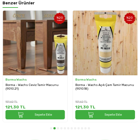
Benzer Ürünler
%
20
%
20
İndirim
İndirim
Borma Wachs
Borma Wachs
Borma - Wachs Ceviz Tamir Macunu
Borma - Wachs Açık Çam Tamir Macunu
(9010.21)
(9010.18)
151,62
TL
151,62
TL
121,30
TL
121,30
TL
Sepete Ekle
Sepete Ekle