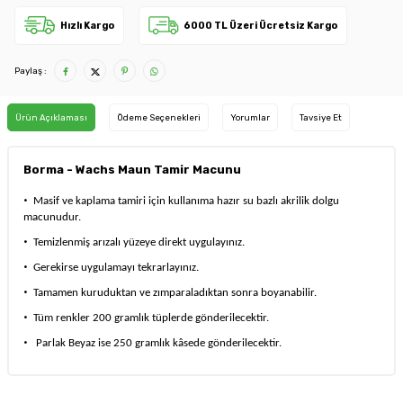
Hızlı Kargo
6000 TL Üzeri Ücretsiz Kargo
Paylaş :
Ürün Açıklaması
Ödeme Seçenekleri
Yorumlar
Tavsiye Et
Borma - Wachs Maun Tamir Macunu
·
Masif ve kaplama tamiri için kullanıma hazır su bazlı akrilik dolgu
macunudur.
·
Temizlenmiş arızalı yüzeye direkt uygulayınız.
·
Gerekirse uygulamayı tekrarlayınız.
·
Tamamen kuruduktan ve zımparaladıktan sonra boyanabilir.
·
Tüm renkler 200 gramlık tüplerde gönderilecektir.
·
Parlak Beyaz ise 250 gramlık kâsede gönderilecektir.