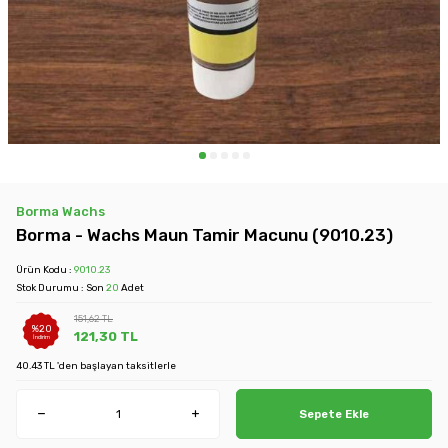
Borma Wachs
Borma - Wachs Maun Tamir Macunu (9010.23)
Ürün Kodu :
9010.23
Stok Durumu : Son
20
Adet
151,62
TL
%
20
121,30
TL
İndirim
40.43 TL 'den başlayan taksitlerle
Sepete Ekle