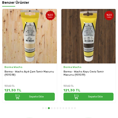
Benzer Ürünler
%
20
%
20
İndirim
İndirim
Borma Wachs
Borma Wachs
Borma - Wachs Açık Çam Tamir Macunu
Borma - Wachs Koyu Ceviz Tamir
(9010.18)
Macunu (9010.19)
151,62
TL
151,62
TL
121,30
TL
121,30
TL
Sepete Ekle
Sepete Ekle