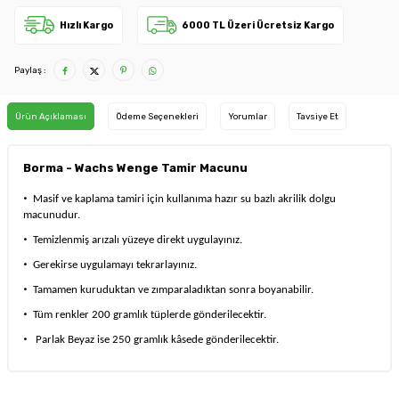
Hızlı Kargo
6000 TL Üzeri Ücretsiz Kargo
Paylaş :
Ürün Açıklaması
Ödeme Seçenekleri
Yorumlar
Tavsiye Et
Borma - Wachs Wenge Tamir Macunu
·
Masif ve kaplama tamiri için kullanıma hazır su bazlı akrilik dolgu
macunudur.
·
Temizlenmiş arızalı yüzeye direkt uygulayınız.
·
Gerekirse uygulamayı tekrarlayınız.
·
Tamamen kuruduktan ve zımparaladıktan sonra boyanabilir.
·
Tüm renkler 200 gramlık tüplerde gönderilecektir.
·
Parlak Beyaz ise 250 gramlık kâsede gönderilecektir.