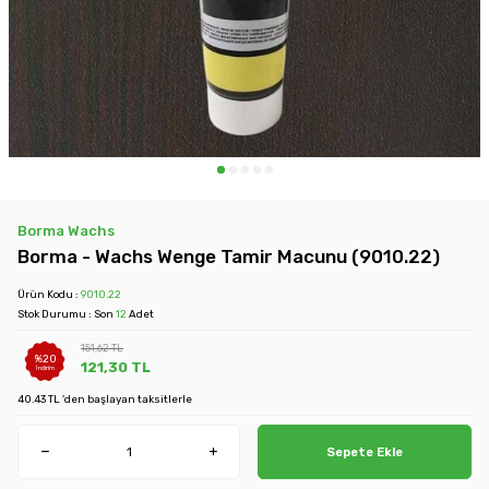
Borma Wachs
Borma - Wachs Wenge Tamir Macunu (9010.22)
Ürün Kodu :
9010.22
Stok Durumu : Son
12
Adet
151,62
TL
%
20
121,30
TL
İndirim
40.43 TL 'den başlayan taksitlerle
Sepete Ekle