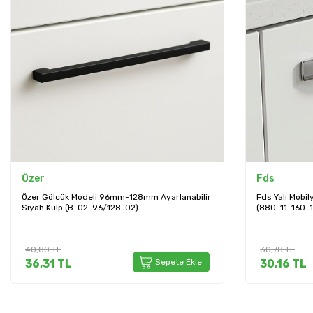
Özer
Fds
Özer Gölcük Modeli 96mm-128mm Ayarlanabilir
Fds Yalı Mobi
Siyah Kulp (B-02-96/128-02)
(880-11-160-1
40,80
TL
30,78
TL
36,31
TL
Sepete Ekle
30,16
TL