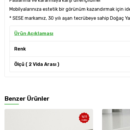
Paslanma ve kararmaya karşı dirençlidirler
Mobilyalarınıza estetik bir görünüm kazandırmak için ide
* SESE markamız, 30 yılı aşan tecrübeye sahip Doğaç Yap
Ürün Açıklaması
Renk
Ölçü ( 2 Vida Arası )
Benzer Ürünler
%
11
İndirim