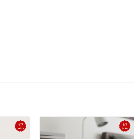
%
7
%
7
İndirim
İndirim