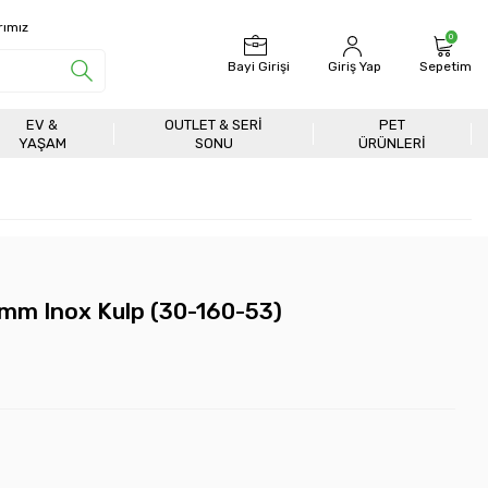
rımız
0
Bayi Girişi
Giriş Yap
Sepetim
EV &
OUTLET & SERI
PET
YAŞAM
SONU
ÜRÜNLERİ
0mm Inox Kulp (30-160-53)