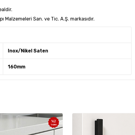
aldir.
ı Malzemeleri San. ve Tic. A.Ş. markasıdır.
Inox/Nikel Saten
160mm
%
2
İndirim