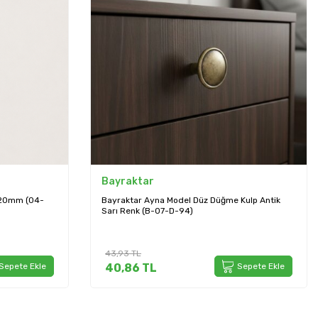
Bayraktar
320mm (04-
Bayraktar Ayna Model Düz Düğme Kulp Antik
Sarı Renk (B-07-D-94)
43,93
TL
Sepete Ekle
40,86
TL
Sepete Ekle