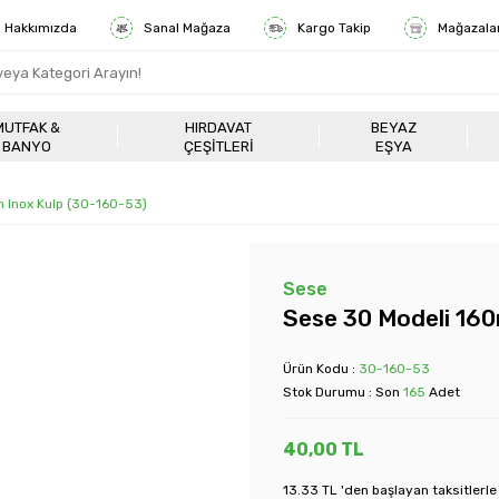
Hakkımızda
Sanal Mağaza
Kargo Takip
Mağazala
MUTFAK &
HIRDAVAT
BEYAZ
BANYO
ÇEŞITLERI
EŞYA
 Inox Kulp (30-160-53)
Sese
Sese 30 Modeli 16
Ürün Kodu :
30-160-53
Stok Durumu : Son
165
Adet
40,00
TL
13.33 TL 'den başlayan taksitlerle