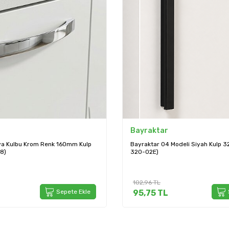
Bayraktar
lya Kulbu Krom Renk 160mm Kulp
Bayraktar 04 Modeli Siyah Kulp 
8)
320-02E)
102,96
TL
Sepete Ekle
95,75
TL