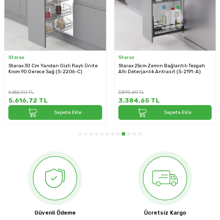
Starax
Starax
Starax 30 Cm Yandan Gizli Raylı Ünite
Starax 25cm Zemin Bağlantılı Tezgah
Krom 90 Derece Sağ (S-2206-C)
Altı Deterjanlık Antrasit (S-2191-A)
6.456,00
TL
3.890,40
TL
5.616,72
TL
3.384,65
TL
Sepete Ekle
Sepete Ekle
Güvenli Ödeme
Ücretsiz Kargo