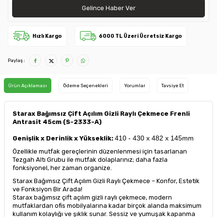
Gelince Haber Ver
Hızlı Kargo
6000 TL Üzeri Ücretsiz Kargo
Paylaş :
Ürün Açıklaması
Ödeme Seçenekleri
Yorumlar
Tavsiye Et
Starax Bağımsız Çift Açılım Gizli Raylı Çekmece Frenli
Antrasit 45cm (S-2333-A)
410 - 430 x 482 x 145mm
Genişlik x Derinlik x Yükseklik:
Özellikle mutfak gereçlerinin düzenlenmesi için tasarlanan
Tezgah Altı Grubu ile mutfak dolaplarınız; daha fazla
fonksiyonel, her zaman organize.
Starax Bağımsız Çift Açılım Gizli Raylı Çekmece – Konfor, Estetik
ve Fonksiyon Bir Arada!
Starax bağımsız çift açılım gizli raylı çekmece, modern
mutfaklardan ofis mobilyalarına kadar birçok alanda maksimum
kullanım kolaylığı ve şıklık sunar. Sessiz ve yumuşak kapanma