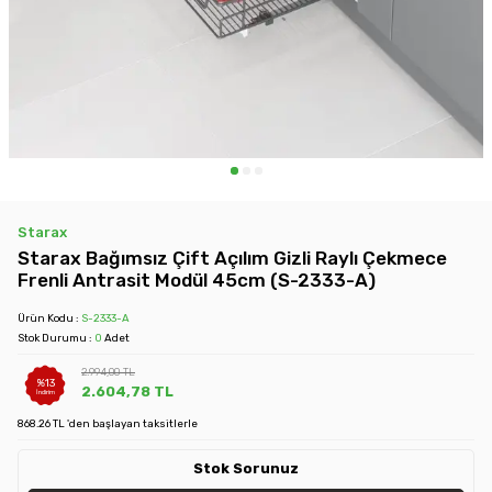
Starax
Starax Bağımsız Çift Açılım Gizli Raylı Çekmece
Frenli Antrasit Modül 45cm (S-2333-A)
Ürün Kodu :
S-2333-A
Stok Durumu :
0
Adet
2.994,00
TL
%
13
2.604,78
TL
İndirim
868.26 TL 'den başlayan taksitlerle
Stok Sorunuz