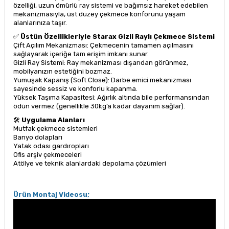
özelliği, uzun ömürlü ray sistemi ve bağımsız hareket edebilen
mekanizmasıyla, üst düzey çekmece konforunu yaşam
alanlarınıza taşır.
✅
Üstün Özellikleriyle Starax Gizli Raylı Çekmece Sistemi
Çift Açılım Mekanizması: Çekmecenin tamamen açılmasını
sağlayarak içeriğe tam erişim imkanı sunar.
Gizli Ray Sistemi: Ray mekanizması dışarıdan görünmez,
mobilyanızın estetiğini bozmaz.
Yumuşak Kapanış (Soft Close): Darbe emici mekanizması
sayesinde sessiz ve konforlu kapanma.
Yüksek Taşıma Kapasitesi: Ağırlık altında bile performansından
ödün vermez (genellikle 30kg’a kadar dayanım sağlar).
🛠
Uygulama Alanları
Mutfak çekmece sistemleri
Banyo dolapları
Yatak odası gardıropları
Ofis arşiv çekmeceleri
Atölye ve teknik alanlardaki depolama çözümleri
Ürün Montaj Videosu;