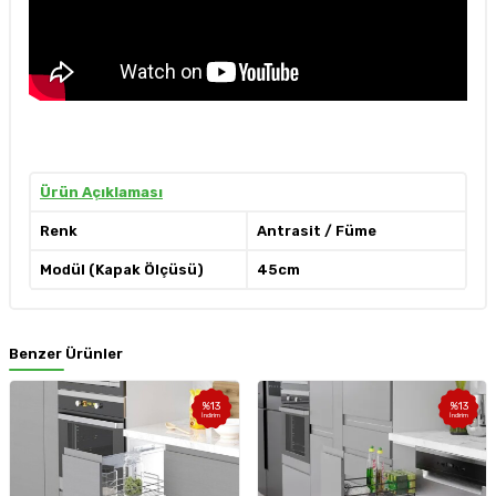
Ürün Açıklaması
Renk
Antrasit / Füme
Modül (Kapak Ölçüsü)
45cm
Benzer Ürünler
%
13
%
13
İndirim
İndirim