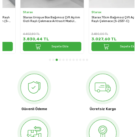
Starax
Starax
Starax Unique Box Bağımsız Çift Açılım
Starax 70cm Bağımsız Çift Açılım Gizli
Gizli Raylı Çekmece Antrasit Modül
Raylı Çekmece (S-2337-C)
60cm (S-2336-UB-A)
4.402,80
TL
3.480,00
TL
3.830,44
TL
3.027,60
TL
Sepete Ekle
Sepete Ekle
Güvenli Ödeme
Ücretsiz Kargo