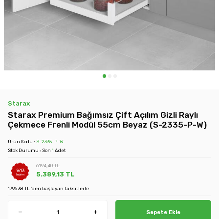
Starax
Starax Premium Bağımsız Çift Açılım Gizli Raylı
Çekmece Frenli Modül 55cm Beyaz (S-2335-P-W)
Ürün Kodu :
S-2335-P-W
Stok Durumu : Son
1
Adet
6.194,40
TL
%
13
5.389,13
TL
İndirim
1796.38 TL 'den başlayan taksitlerle
Sepete Ekle