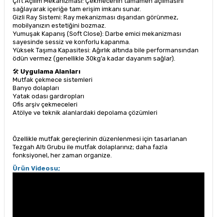
Çift Açılım Mekanizması: Çekmecenin tamamen açılmasını
sağlayarak içeriğe tam erişim imkanı sunar.
Gizli Ray Sistemi: Ray mekanizması dışarıdan görünmez,
mobilyanızın estetiğini bozmaz.
Yumuşak Kapanış (Soft Close): Darbe emici mekanizması
sayesinde sessiz ve konforlu kapanma.
Yüksek Taşıma Kapasitesi: Ağırlık altında bile performansından
ödün vermez (genellikle 30kg’a kadar dayanım sağlar).
🛠
Uygulama Alanları
Mutfak çekmece sistemleri
Banyo dolapları
Yatak odası gardıropları
Ofis arşiv çekmeceleri
Atölye ve teknik alanlardaki depolama çözümleri
Özellikle mutfak gereçlerinin düzenlenmesi için tasarlanan
Tezgah Altı Grubu ile mutfak dolaplarınız; daha fazla
fonksiyonel, her zaman organize.
Ürün Videosu;