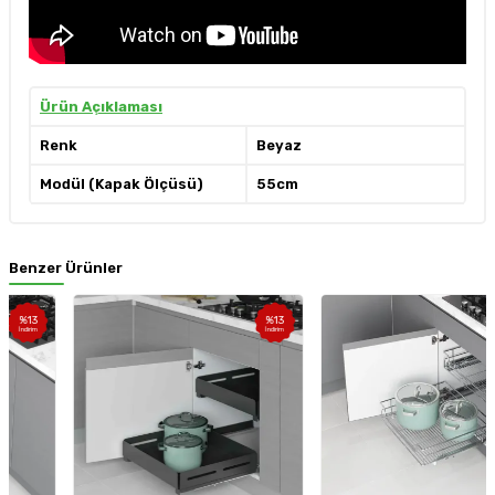
Ürün Açıklaması
Renk
Beyaz
Modül (Kapak Ölçüsü)
55cm
Benzer Ürünler
%
13
%
13
İndirim
İndirim