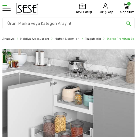
0
Bayi Girişi
Giriş Yap
Sepetim
Anasayfa
Mobilya Aksesuarları
Mutfak Sistemleri
Tezgah Altı
Starax Premium Bağım