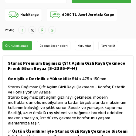
Hızlı Kargo
6000 TL Üzeri Ücretsiz Kargo
Paylaş :
Ürün Açıklaması
Ödeme Seçenekleri
Yorumlar
Tavsiye Et
Starax Premium Bağımsız Çift Açılım Gizli Raylı Çekmece
Frenli 55cm Beyaz (S-2335-P-W)
Genişlik x Derinlik x Yükseklik:
514 x 475 x 150mm
Starax Bağımsız Çift Açılım Gizli Raylı Çekmece – Konfor, Estetik
ve Fonksiyon Bir Arada!
Starax bağımsız çift açılım gizli raylı çekmece, modern
mutfaklardan ofis mobilyalarına kadar birçok alanda maksimum
kullanım kolaylığı ve şıklık sunar. Sessiz ve yumuşak kapanma
özelliği, uzun ömürlü ray sistemi ve bağımsız hareket edebilen
mekanizmasıyla, üst düzey çekmece konforunu yaşam
alanlarınıza taşır.
✅
Üstün Özellikleriyle Starax Gizli Raylı Çekmece Sistemi