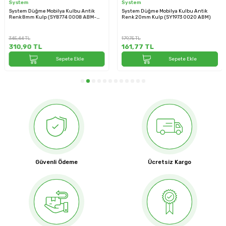
System
System
System Düğme Mobilya Kulbu Antik
System Düğme Mobilya Kulbu Antik
Renk 8mm Kulp (SY8774 0008 ABM-
Renk 20mm Kulp (SY1973 0020 ABM)
ABM)
345,44
TL
179,75
TL
310,90
TL
161,77
TL
Sepete Ekle
Sepete Ekle
Güvenli Ödeme
Ücretsiz Kargo