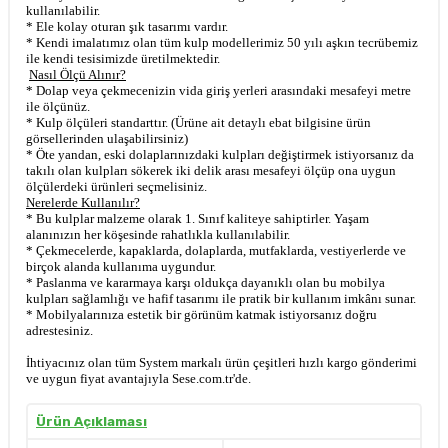
kullanılabilir.
* Ele kolay oturan şık tasarımı vardır.
* Kendi imalatımız olan tüm kulp modellerimiz 50 yılı aşkın tecrübemiz
ile kendi tesisimizde üretilmektedir.
Nasıl Ölçü Alınır?
* Dolap veya çekmecenizin vida giriş yerleri arasındaki mesafeyi metre
ile ölçünüz.
* Kulp ölçüleri standarttır. (Ürüne ait detaylı ebat bilgisine ürün
görsellerinden ulaşabilirsiniz)
* Öte yandan, eski dolaplarınızdaki kulpları değiştirmek istiyorsanız da
takılı olan kulpları sökerek iki delik arası mesafeyi ölçüp ona uygun
ölçülerdeki ürünleri seçmelisiniz.
Nerelerde Kullanılır?
* Bu kulplar malzeme olarak 1. Sınıf kaliteye sahiptirler. Yaşam
alanınızın her köşesinde rahatlıkla kullanılabilir.
* Çekmecelerde, kapaklarda, dolaplarda, mutfaklarda, vestiyerlerde ve
birçok alanda kullanıma uygundur.
* Paslanma ve kararmaya karşı oldukça dayanıklı olan bu mobilya
kulpları sağlamlığı ve hafif tasarımı ile pratik bir kullanım imkânı sunar.
* Mobilyalarınıza estetik bir görünüm katmak istiyorsanız doğru
adrestesiniz.
İhtiyacınız olan tüm System markalı ürün çeşitleri hızlı kargo gönderimi
ve uygun fiyat avantajıyla Sese.com.tr'de.
Ürün Açıklaması