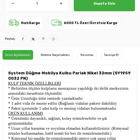
Sepete Ekle
Hızlı Kargo
6000 TL Üzeri Ücretsiz Kargo
Paylaş :
Ürün Açıklaması
Ödeme Seçenekleri
Yorumlar
Tavsiye Et
System Düğme Mobilya Kulbu Parlak Nikel 32mm (SY1959
0032 PN)
KULP TEKNİK ÖZELLİKLERİ
* Belirtilen ölçüler kulpların montajının yapıldığı iki delik merkezinin
arasındaki mesafenin ölçüsüdür.
* Ürün Uzunluğu ürün isminde yazmaktadır.
* 1 adet vida ile monte edilir. (Bağlantı vidaları pakete dahildir)
* Paket içerisinde 1 adet kulp ve montaj vidaları bulunmaktadır.
ÜRÜN KULLANIMI
* Ürünümüz dayanıklı, sağlam, kolay temizlenebilir ve şık
görünümlüdür.
* Uzun yıllar kararma ve soyulma olmadan kullanabilirsiniz. (Kimyasal
ürünler kullanmadan, hafif nemli bir bez ile temizlenmelidir.)
* Kimyasal bir madde ile temizlenmediği sürece çok uzun yıllar