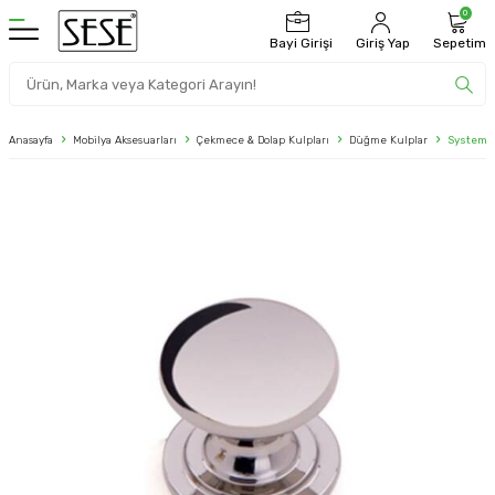
0
Bayi Girişi
Giriş Yap
Sepetim
Anasayfa
Mobilya Aksesuarları
Çekmece & Dolap Kulpları
Düğme Kulplar
System D