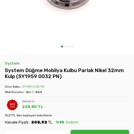
System
System Düğme Mobilya Kulbu Parlak Nikel 32mm
Kulp (SY1959 0032 PN)
Ürün Kodu :
SY1959 0032 PN
Stok Durumu : Son
21
Adet
254,22
TL
%
10
228,80
TL
İndirim
76.27 TL 'den başlayan taksitlerle
Havale Fiyatı :
205,92
TL
%10
İndirim