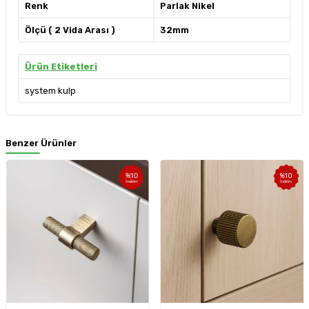
Renk
Parlak Nikel
Ölçü ( 2 Vida Arası )
32mm
Ürün Etiketleri
system kulp
Benzer Ürünler
%
10
%
10
İndirim
İndirim