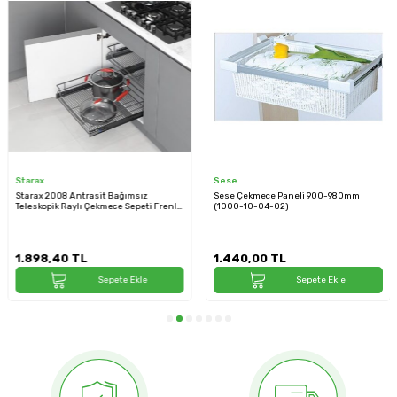
Starax
Sese
Starax 2008 Antrasit Bağımsız
Sese Çekmece Paneli 900-980mm
Teleskopik Raylı Çekmece Sepeti Frenli
(1000-10-04-02)
Modül 40cm (S-2008-A)
1.898,40
TL
1.440,00
TL
Sepete Ekle
Sepete Ekle