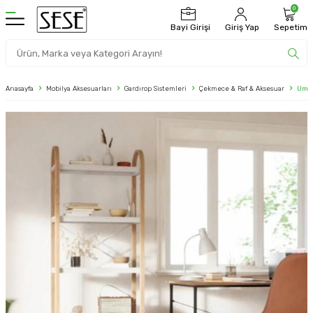
0
Bayi Girişi
Giriş Yap
Sepetim
Anasayfa
Mobilya Aksesuarları
Gardırop Sistemleri
Çekmece & Raf & Aksesuar
Umbr