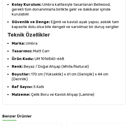
Kolay Kurulum:
Umbra kalitesiyle tasarlanan Bellwood,
gerekli tüm donanımlarla birlikte gelir ve dakikalar içinde
kurulabilir.
Güvenlik ve Denge:
Eğimli ve kavisli ayak yapısı, askılık tam
kapasite dolu olsa bile dengeli ve sarsılmaz bir duruş sergiler.
Teknik Özellikler
Marka:
Umbra
Tasarımcı:
Matt Carr
Ürün Kodu:
UM 1016840-668
Renk:
Beyaz / Doğal Ahşap (White/Natural)
Boyutlar:
170 cm (Yükseklik) x 61 cm (Genişlik) x 44 cm
(Derinlik)
Raf Sayısı:
5 Katlı
Malzeme:
Çelik Boru ve Kavisli Ahşap (Lamine)
Benzer Ürünler