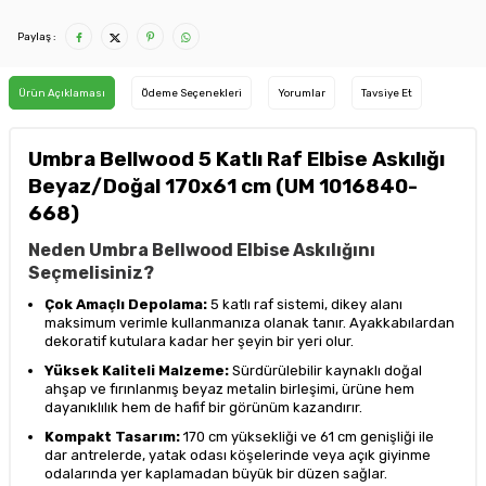
Paylaş :
Ürün Açıklaması
Ödeme Seçenekleri
Yorumlar
Tavsiye Et
Umbra Bellwood 5 Katlı Raf Elbise Askılığı
Beyaz/Doğal 170x61 cm (UM 1016840-
668)
Neden Umbra Bellwood Elbise Askılığını
Seçmelisiniz?
Çok Amaçlı Depolama:
5 katlı raf sistemi, dikey alanı
maksimum verimle kullanmanıza olanak tanır. Ayakkabılardan
dekoratif kutulara kadar her şeyin bir yeri olur.
Yüksek Kaliteli Malzeme:
Sürdürülebilir kaynaklı doğal
ahşap ve fırınlanmış beyaz metalin birleşimi, ürüne hem
dayanıklılık hem de hafif bir görünüm kazandırır.
Kompakt Tasarım:
170 cm yüksekliği ve 61 cm genişliği ile
dar antrelerde, yatak odası köşelerinde veya açık giyinme
odalarında yer kaplamadan büyük bir düzen sağlar.