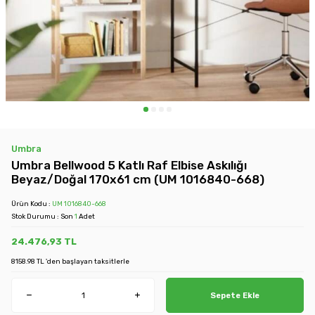
Umbra
Umbra Bellwood 5 Katlı Raf Elbise Askılığı
Beyaz/Doğal 170x61 cm (UM 1016840-668)
Ürün Kodu :
UM 1016840-668
Stok Durumu : Son
1
Adet
24.476,93
TL
8158.98 TL 'den başlayan taksitlerle
Sepete Ekle