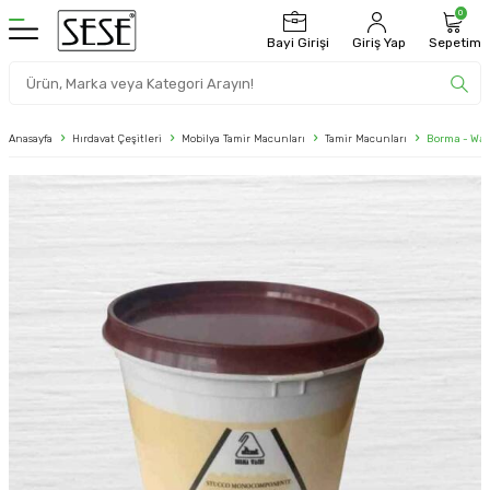
0
Bayi Girişi
Giriş Yap
Sepetim
Anasayfa
Hırdavat Çeşitleri
Mobilya Tamir Macunları
Tamir Macunları
Borma - Wac