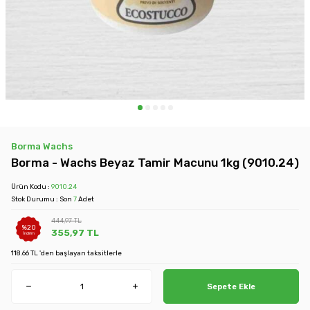
Borma Wachs
Borma - Wachs Beyaz Tamir Macunu 1kg (9010.24)
Ürün Kodu :
9010.24
Stok Durumu : Son
7
Adet
444,97
TL
%
20
355,97
TL
İndirim
118.66 TL 'den başlayan taksitlerle
Sepete Ekle