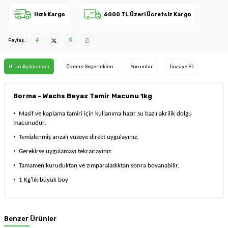
Hızlı Kargo
6000 TL Üzeri Ücretsiz Kargo
Paylaş :
Ürün Açıklaması
Ödeme Seçenekleri
Yorumlar
Tavsiye Et
Borma - Wachs Beyaz Tamir Macunu 1kg
·
Masif ve kaplama tamiri için kullanıma hazır su bazlı akrilik dolgu
macunudur.
·
Temizlenmiş arızalı yüzeye direkt uygulayınız.
·
Gerekirse uygulamayı tekrarlayınız.
·
Tamamen kuruduktan ve zımparaladıktan sonra boyanabilir.
·
1 Kg'lık büyük boy
Benzer Ürünler