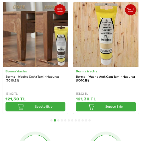
%
20
%
20
İndirim
İndirim
Borma Wachs
Borma Wachs
Borma - Wachs Ceviz Tamir Macunu
Borma - Wachs Açık Çam Tamir Macunu
(9010.21)
(9010.18)
151,62
TL
151,62
TL
121,30
TL
121,30
TL
Sepete Ekle
Sepete Ekle