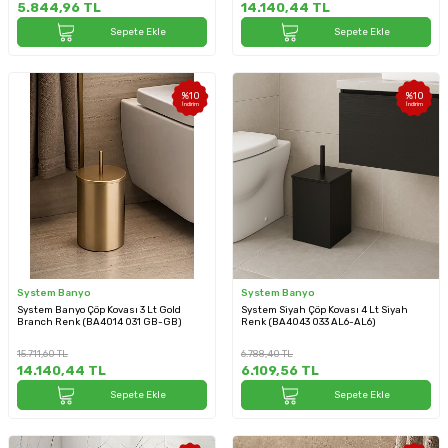
5.844,96
TL
14.140,44
TL
Sepete Ekle
Sepete Ekle
%
10
%
10
İndirim
İndirim
System Banyo
System Banyo
System Banyo Çöp Kovası 3 Lt Gold
System Siyah Çöp Kovası 4 Lt Siyah
Branch Renk (BA4014 031 GB-GB)
Renk (BA4043 033 AL6-AL6)
15.711,60
TL
6.788,40
TL
14.140,44
TL
6.109,56
TL
Sepete Ekle
Sepete Ekle