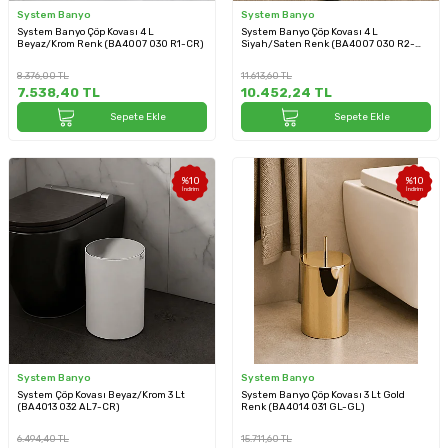
System Banyo
System Banyo
System Banyo Çöp Kovası 4 L
System Banyo Çöp Kovası 4 L
Beyaz/Krom Renk (BA4007 030 R1-CR)
Siyah/Saten Renk (BA4007 030 R2-
NBM)
8.376,00
TL
11.613,60
TL
7.538,40
TL
10.452,24
TL
Sepete Ekle
Sepete Ekle
%
10
%
10
İndirim
İndirim
System Banyo
System Banyo
System Çöp Kovası Beyaz/Krom 3 Lt
System Banyo Çöp Kovası 3 Lt Gold
(BA4013 032 AL7-CR)
Renk (BA4014 031 GL-GL)
6.494,40
TL
15.711,60
TL