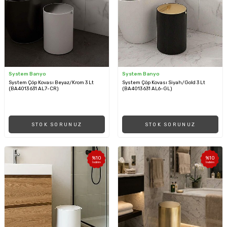
System Banyo
System Banyo
System Çöp Kovası Beyaz/Krom 3 Lt
System Çöp Kovası Siyah/Gold 3 Lt
(BA4013 631 AL7-CR)
(BA4013 631 AL6-GL)
STOK SORUNUZ
STOK SORUNUZ
%
10
%
10
İndirim
İndirim