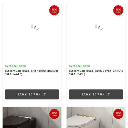
%
10
%
10
İndirim
İndirim
System Banyo
System Banyo
System Çöp Kovası Siyah Renk (BA4013
System Çöp Kovası Gold/Beyaz (BA4013
531 AL6-AL6)
631 AL7-GL)
STOK SORUNUZ
STOK SORUNUZ
%
10
%
10
İndirim
İndirim