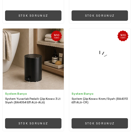
STOK SORUNUZ
STOK SORUNUZ
%
10
%
10
İndirim
İndirim
System Banyo
System Banyo
System Yuvarlak Pedallı Çöp Kovası 3 Lt
System Çöp Kovası Krom/Siyah (BA4013
Siyah (BA4054 531 AL6-AL6)
631 AL6-CR)
STOK SORUNUZ
STOK SORUNUZ