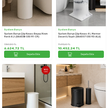
System Banyo
System Banyo
System Banyo Çöp Kovası Beyaz/Krom
System Banyo Çöp Kovası 4 L Mermer
Renk 4 Lt (BA4038 030 R1-CR)
Desenli/Siyah (BA4007 030 R3-AL6)
7.360,80
TL
11.613,60
TL
6.624,72
TL
10.452,24
TL
Sepete Ekle
Sepete Ekle
%
10
İndirim