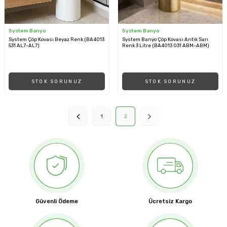
System Banyo
System Banyo
System Çöp Kovası Beyaz Renk (BA4013
System Banyo Çöp Kovası Antik Sarı
531 AL7-AL7)
Renk 3 Litre (BA4013 031 ABM-ABM)
STOK SORUNUZ
STOK SORUNUZ
1
2
Güvenli Ödeme
Ücretsiz Kargo