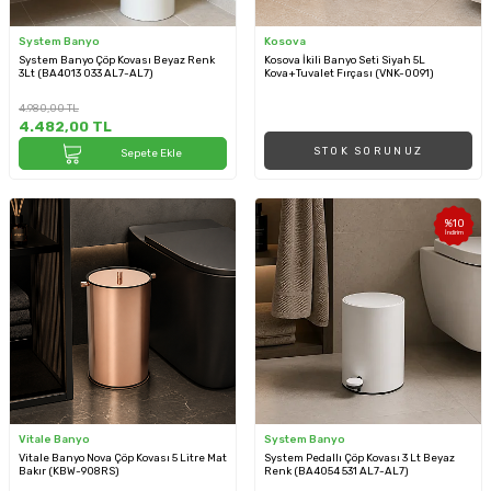
System Banyo
Kosova
System Banyo Çöp Kovası Beyaz Renk
Kosova İkili Banyo Seti Siyah 5L
3Lt (BA4013 033 AL7-AL7)
Kova+Tuvalet Fırçası (VNK-0091)
4.980,00
TL
4.482,00
TL
STOK SORUNUZ
Sepete Ekle
%
10
İndirim
Vitale Banyo
System Banyo
Vitale Banyo Nova Çöp Kovası 5 Litre Mat
System Pedallı Çöp Kovası 3 Lt Beyaz
Bakır (KBW-908RS)
Renk (BA4054 531 AL7-AL7)