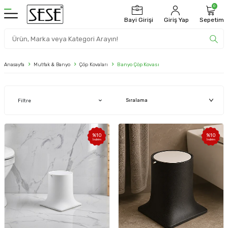
0
Bayi Girişi
Giriş Yap
Sepetim
Anasayfa
Mutfak & Banyo
Çöp Kovaları
Banyo Çöp Kovası
Filtre
%
10
%
10
İndirim
İndirim