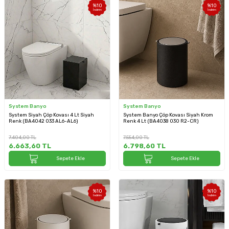
%
10
%
10
İndirim
İndirim
System Banyo
System Banyo
System Siyah Çöp Kovası 4 Lt Siyah
System Banyo Çöp Kovası Siyah Krom
Renk (BA4042 033 AL6-AL6)
Renk 4 Lt (BA4038 030 R2-CR)
7.404,00
TL
7.554,00
TL
6.663,60
TL
6.798,60
TL
Sepete Ekle
Sepete Ekle
%
10
%
10
İndirim
İndirim