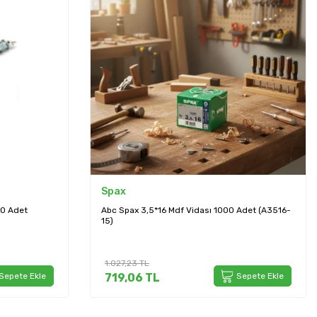
Std
 Adet (A3516-
Std 3.5*18 Sunta Vidası 200 Adet (STD3518-
200)
93,20
TL
Sepete Ekle
69,90
TL
Sepete Ekle