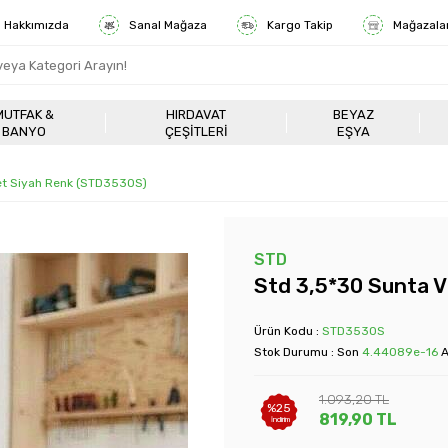
Hakkımızda
Sanal Mağaza
Kargo Takip
Mağazala
MUTFAK &
HIRDAVAT
BEYAZ
BANYO
ÇEŞITLERI
EŞYA
et Siyah Renk (STD3530S)
STD
Std 3,5*30 Sunta V
Ürün Kodu :
STD3530S
Stok Durumu : Son
4.44089e-16
A
1.093,20
TL
%
25
819,90
TL
İndirim