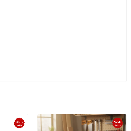
%
30
%
25
İndirim
İndirim