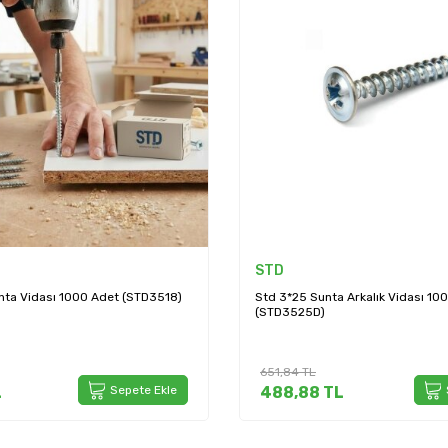
Spax
a Arkalık Vidası 1000 Adet
Abc Spax 3,5*16 Mdf Vidası 1000
15)
1.027,23
TL
L
Sepete Ekle
719,06
TL