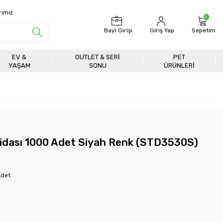
rımız
0
Bayi Girişi
Giriş Yap
Sepetim
EV &
OUTLET & SERI
PET
YAŞAM
SONU
ÜRÜNLERİ
idası 1000 Adet Siyah Renk (STD3530S)
det