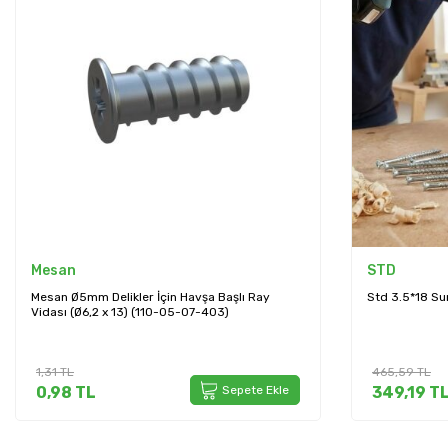
STD
STD
Std 3.5*18 Sunta Vidası 1000 Adet (STD3518)
Std 3*25 Sunt
(STD3525D)
465,59
TL
651,84
TL
349,19
TL
Sepete Ekle
488,88
T