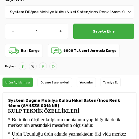
Seçenekler
Sepete Ekle
Hızlı Kargo
6000 TL Üzeri Ücretsiz Kargo
Paylaş :
Ürün Açıklaması
Ödeme Seçenekleri
Yorumlar
Tavsiye Et
System Düğme Mobilya Kulbu Nikel Saten/Inox Renk
16mm (SY4335 0016 NB)
KULP TEKNİK ÖZELLİKLERİ
* Belirtilen ölçüler kulpların montajının yapıldığı iki delik
merkezinin arasındaki mesafenin ölçüsüdür.
* Ürün Uzunluğu ürün adında yazmaktadır. (iki vida merkez