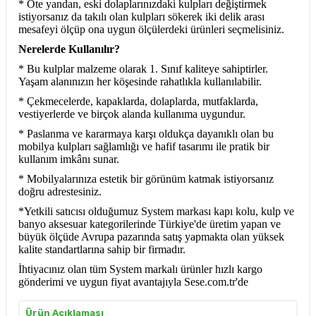
* Öte yandan, eski dolaplarınızdaki kulpları değiştirmek
istiyorsanız da takılı olan kulpları sökerek iki delik arası
mesafeyi ölçüp ona uygun ölçülerdeki ürünleri seçmelisiniz.
Nerelerde Kullanılır?
* Bu kulplar malzeme olarak 1. Sınıf kaliteye sahiptirler.
Yaşam alanınızın her köşesinde rahatlıkla kullanılabilir.
* Çekmecelerde, kapaklarda, dolaplarda, mutfaklarda,
vestiyerlerde ve birçok alanda kullanıma uygundur.
* Paslanma ve kararmaya karşı oldukça dayanıklı olan bu
mobilya kulpları sağlamlığı ve hafif tasarımı ile pratik bir
kullanım imkânı sunar.
* Mobilyalarınıza estetik bir görünüm katmak istiyorsanız
doğru adrestesiniz.
*Yetkili satıcısı olduğumuz System markası kapı kolu, kulp ve
banyo aksesuar kategorilerinde Türkiye'de üretim yapan ve
büyük ölçüde Avrupa pazarında satış yapmakta olan yüksek
kalite standartlarına sahip bir firmadır.
İhtiyacınız olan tüm System markalı ürünler hızlı kargo
gönderimi ve uygun fiyat avantajıyla Sese.com.tr'de
Ürün Açıklaması