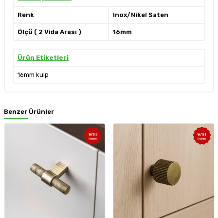
Renk
Inox/Nikel Saten
Ölçü ( 2 Vida Arası )
16mm
Ürün Etiketleri
16mm kulp
Benzer Ürünler
%
10
%
10
İndirim
İndirim