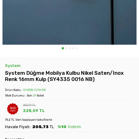
System
System Düğme Mobilya Kulbu Nikel Saten/Inox
Renk 16mm Kulp (SY4335 0016 NB)
Ürün Kodu :
SY4335 0016 NB
Stok Durumu : Son
29
Adet
253,99
TL
%
10
228,59
TL
İndirim
76.2 TL 'den başlayan taksitlerle
Havale Fiyatı :
205,73
TL
%10
İndirim