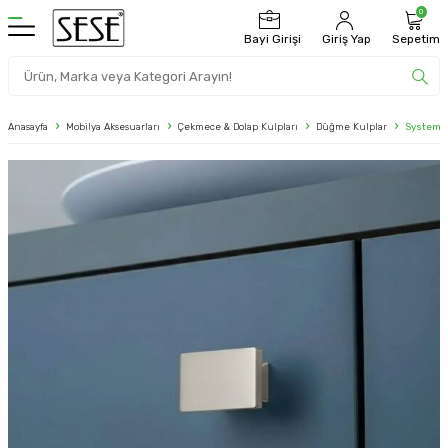
0
Bayi Girişi
Giriş Yap
Sepetim
Anasayfa
Mobilya Aksesuarları
Çekmece & Dolap Kulpları
Düğme Kulplar
System D