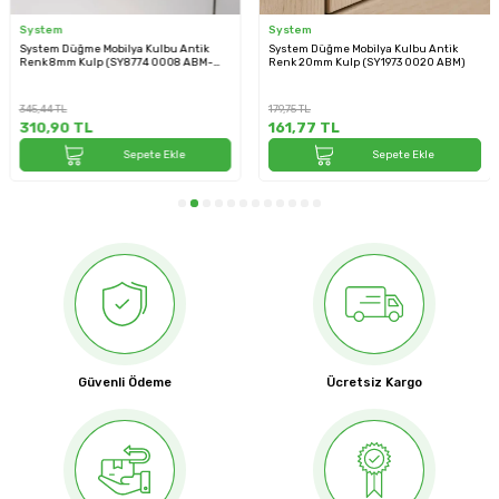
System
System
System Düğme Mobilya Kulbu Antik
System Düğme Mobilya Kulbu Antik
Renk 8mm Kulp (SY8774 0008 ABM-
Renk 20mm Kulp (SY1973 0020 ABM)
ABM)
345,44
TL
179,75
TL
310,90
TL
161,77
TL
Sepete Ekle
Sepete Ekle
Güvenli Ödeme
Ücretsiz Kargo