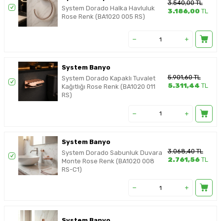
3.540,00
TL
System Dorado Halka Havluluk
3.186,00
TL
Rose Renk (BA1020 005 RS)
System Banyo
5.901,60
TL
System Dorado Kapaklı Tuvalet
5.311,44
TL
Kağıtlığı Rose Renk (BA1020 011
RS)
System Banyo
3.068,40
TL
System Dorado Sabunluk Duvara
2.761,56
TL
Monte Rose Renk (BA1020 008
RS-C1)
System Banyo