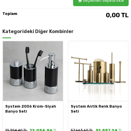
Seçilenleri Sepete Ekle
Toplam
0,00
TL
Kategorideki Diğer Kombinler
System 2006 Krom-Siyah
System Antik Renk Banyo
Banyo Seti
Seti
13.394,40 TL
12.054,96
TL
57.663,60 TL
51.897,24
TL