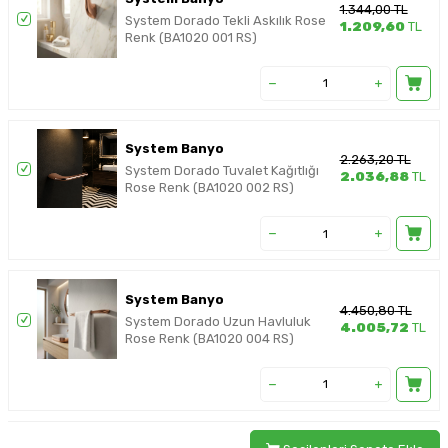
1.344,00
TL
System Dorado Tekli Askılık Rose
1.209,60
TL
Renk (BA1020 001 RS)
System Banyo
2.263,20
TL
System Dorado Tuvalet Kağıtlığı
2.036,88
TL
Rose Renk (BA1020 002 RS)
System Banyo
4.450,80
TL
System Dorado Uzun Havluluk
4.005,72
TL
Rose Renk (BA1020 004 RS)