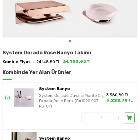
System Dorado Rose Banyo Takımı
Kombin Fiyatı :
24.148,80 TL
21.733,92
TL
Kombinde Yer Alan Ürünler
System Banyo
3.580,80
TL
System Dorado Duvara Monte Diş
3.222,72
TL
Fırçalık Rose Renk (BA1020 007
RS-C1)
System Banyo