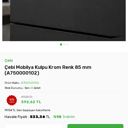
Çebi
Çebi Mobilya Kulpu Krom Renk 85 mm
(A750000102)
Ürün Kodu :
A750000102
Stok Durumu : Son
25
Adet
697,20
TL
%
15
592,62
TL
İndirim
197.54 TL 'den başlayan taksitlerle
Havale Fiyatı :
533,36
TL
%10
İndirim