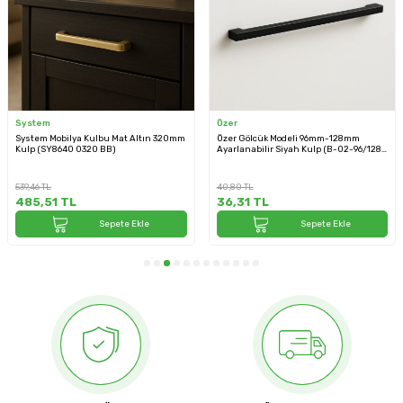
System
Özer
System Mobilya Kulbu Mat Altın 320mm
Özer Gölcük Modeli 96mm-128mm
Kulp (SY8640 0320 BB)
Ayarlanabilir Siyah Kulp (B-02-96/128-
02)
539,46
TL
40,80
TL
485,51
TL
36,31
TL
Sepete Ekle
Sepete Ekle