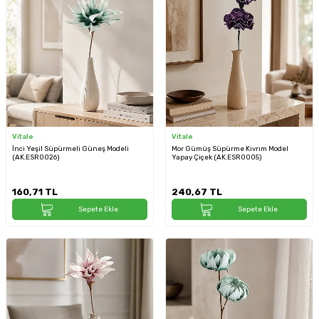
Vitale
Vitale
İnci Yeşil Süpürmeli Güneş Modeli
Mor Gümüş Süpürme Kıvrım Model
(AK.ESR0026)
Yapay Çiçek (AK.ESR0005)
160,71
TL
240,67
TL
Sepete Ekle
Sepete Ekle