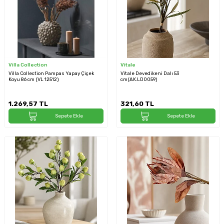
Villa Collection
Vitale
Villa Collection Pampas Yapay Çiçek
Vitale Devedikeni Dalı 53
Koyu 86 cm (VL 12512)
cm(AK.LD0059)
1.269,57
TL
321,60
TL
Sepete Ekle
Sepete Ekle