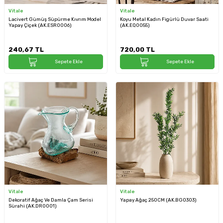
Vitale
Vitale
Lacivert Gümüş Süpürme Kıvrım Model
Koyu Metal Kadın Figürlü Duvar Saati
Yapay Çiçek (AK.ESR0006)
(AK.EQ0055)
240,67
TL
720,00
TL
Sepete Ekle
Sepete Ekle
Vitale
Vitale
Dekoratif Ağaç Ve Damla Çam Serisi
Yapay Ağaç 250CM (AK.BG0303)
Sürahi (AK.DR0001)