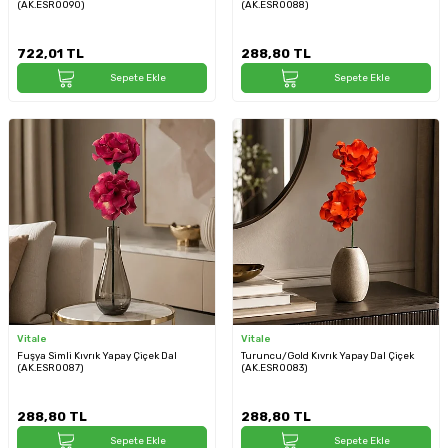
(AK.ESR0090)
(AK.ESR0088)
722,01
TL
288,80
TL
Sepete Ekle
Sepete Ekle
Vitale
Vitale
Fuşya Simli Kıvrık Yapay Çiçek Dal
Turuncu/Gold Kıvrık Yapay Dal Çiçek
(AK.ESR0087)
(AK.ESR0083)
288,80
TL
288,80
TL
Sepete Ekle
Sepete Ekle