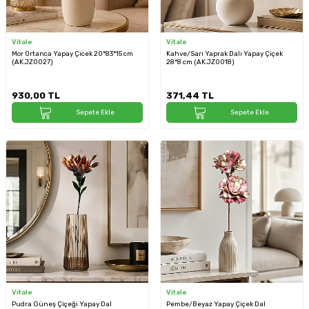
Vitale
Vitale
Mor Ortanca Yapay Çicek 20*83*15 cm
Kahve/Sarı Yaprak Dalı Yapay Çiçek
(AK.JZ0027)
28*8 cm (AK.JZ0018)
930,00
TL
371,44
TL
Sepete Ekle
Sepete Ekle
Vitale
Vitale
Pudra Güneş Çiçeği Yapay Dal
Pembe/Beyaz Yapay Çiçek Dal