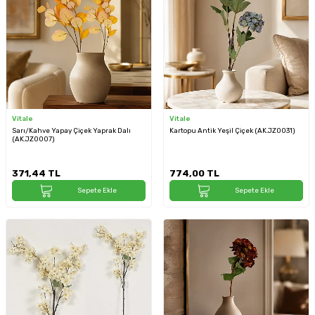
Vitale
Vitale
Sarı/Kahve Yapay Çiçek Yaprak Dalı
Kartopu Antik Yeşil Çiçek (AK.JZ0031)
(AK.JZ0007)
371,44
TL
774,00
TL
Sepete Ekle
Sepete Ekle