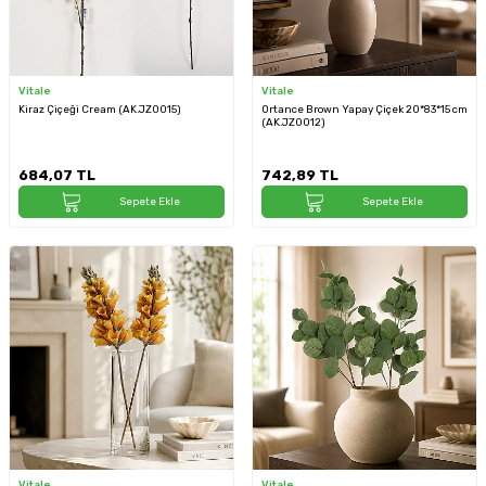
Vitale
Vitale
Kiraz Çiçeği Cream (AK.JZ0015)
Ortance Brown Yapay Çiçek 20*83*15 cm
(AK.JZ0012)
684,07
TL
742,89
TL
Sepete Ekle
Sepete Ekle
Vitale
Vitale