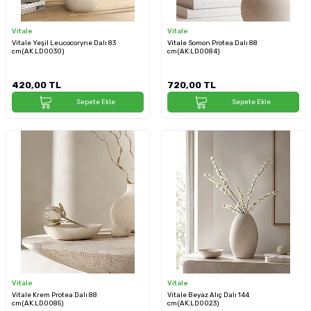
Vitale
Vitale
Vitale Yeşil Leucocoryne Dalı 83
Vitale Somon Protea Dalı 88
cm(AK.LD0030)
cm(AK.LD0084)
420,00
TL
720,00
TL
Sepete Ekle
Sepete Ekle
Vitale
Vitale
Vitale Krem Protea Dalı 88
Vitale Beyaz Alıç Dalı 144
cm(AK.LD0085)
cm(AK.LD0023)