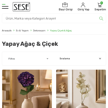
0
Bayi Girişi
Giriş Yap
Sepetim
Anasayfa
Ev & Yaşam
Dekorasyon
Yapay Çiçek & Ağaç
Yapay Ağaç & Çiçek
Filtre