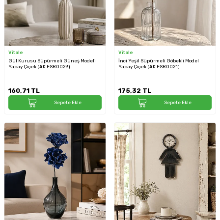
Vitale
Vitale
Gül Kurusu Süpürmeli Güneş Modeli
İnci Yeşil Süpürmeli Göbekli Model
Yapay Çiçek (AK.ESR0023)
Yapay Çiçek (AK.ESR0021)
160,71
TL
175,32
TL
Sepete Ekle
Sepete Ekle