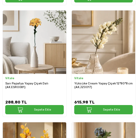
Vitale
Vitale
Sarı Papatya Yapay Çiçek Dalı
Yüksüke Cream Yapay Çiçek 12*80*8 cm
(AK.ESR0081)
(AK.JZ0017)
288,80
TL
615,98
TL
Sepete Ekle
Sepete Ekle