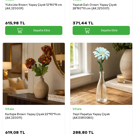
Yüksüke Brown Yapay Çiçek 12*80*8 cm
Yaprak Dalı Green Yapay Çiçek
(AK.JZ0009)
28*80*10 cm (AK.JZ0001)
615,98
TL
371,44
TL
Sepete Ekle
Sepete Ekle
Vitale
Vitale
Kartope Brown Yapay Çiçek 22*90*9 cm
Yeşil Papatya Yapay Çiçek
(AK.JZ0011)
(AK.ESR0080)
619,08
TL
288,80
TL