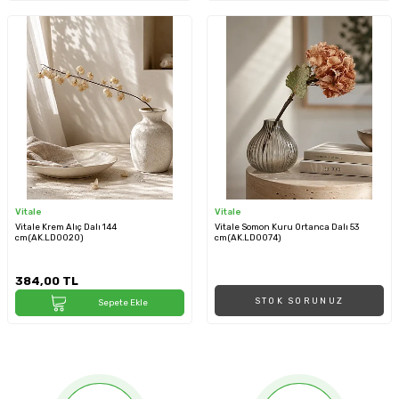
Vitale
Vitale
Vitale Krem Alıç Dalı 144
Vitale Somon Kuru Ortanca Dalı 53
cm(AK.LD0020)
cm(AK.LD0074)
384,00
TL
STOK SORUNUZ
Sepete Ekle