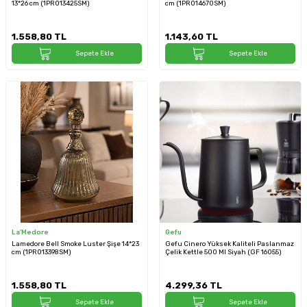
13*26 cm (1PRO13425SM)
cm (1PRO14670SM)
1.558,80
TL
1.143,60
TL
Sepete Ekle
Sepete Ekle
La'Medore
Gefu
Lamedore Bell Smoke Luster Şişe 14*23
Gefu Cinero Yüksek Kaliteli Paslanmaz
cm (1PRO13398SM)
Çelik Kettle 500 Ml Siyah (GF 16055)
1.558,80
TL
4.299,36
TL
Sepete Ekle
Sepete Ekle