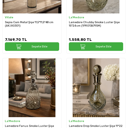
Vitale
La'Medore
Sepia Cam Metal Şişe 11,5*11,5*48 cm
Lamedore Chubby Smoke Luster Şişe
(AK.IX0301)
15*24 cm (1PRO13679SM)
7.169,70
TL
1.558,80
TL
Sepete Ekle
Sepete Ekle
La'Medore
La'Medore
Lamedore Fanus Smoke Luster Şişe
Lamedore Drop Smoke Luster Şişe 11*22