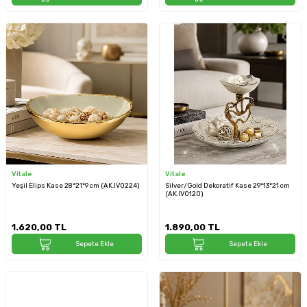
Vitale
Vitale
Yeşil Elips Kase 28*21*9 cm (AK.IV0224)
Silver/Gold Dekoratif Kase 29*13*21 cm
(AK.IV0120)
1.620,00
TL
1.890,00
TL
Sepete Ekle
Sepete Ekle