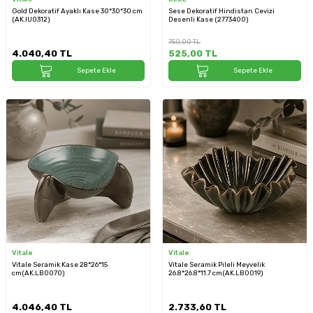
Gold Dekoratif Ayaklı Kase 30*30*30 cm
Sese Dekoratif Hindistan Cevizi
(AK.IU0312)
Desenli Kase (2773400)
750,00
TL
4.040,40
TL
525,00
TL
Sepete Ekle
Sepete Ekle
Vitale
Vitale
Vitale Seramik Kase 28*26*15
Vitale Seramik Pileli Meyvelik
cm(AK.LB0070)
26.8*26.8*11.7 cm(AK.LB0019)
4.046,40
TL
2.733,60
TL