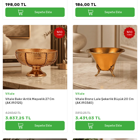
198,00
TL
186,00
TL
Sepete Ekle
Sepete Ekle
%
10
%
10
İndirim
İndirim
Vitale
Vitale
Vitale Bakır Antik Meyvelik 27 Cm
Vitale Bronz Lale Şekerlik Büyük 20 Cm
(AK.IR0125)
(AK.IR0340)
4.263,62
TL
3.812,25
TL
3.837,25
TL
3.431,03
TL
Sepete Ekle
Sepete Ekle