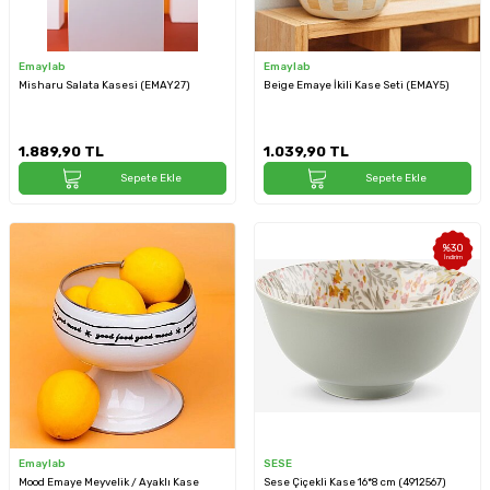
Emaylab
Emaylab
Misharu Salata Kasesi (EMAY27)
Beige Emaye İkili Kase Seti (EMAY5)
1.889,90
TL
1.039,90
TL
Sepete Ekle
Sepete Ekle
%
30
İndirim
Emaylab
SESE
Mood Emaye Meyvelik / Ayaklı Kase
Sese Çiçekli Kase 16*8 cm (4912567)