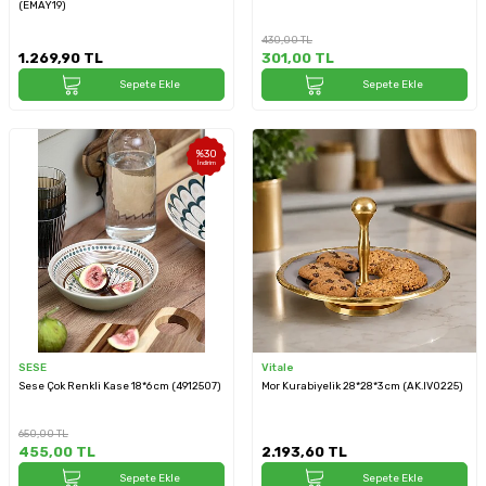
(EMAY19)
430,00
TL
1.269,90
TL
301,00
TL
Sepete Ekle
Sepete Ekle
%
30
İndirim
SESE
Vitale
Sese Çok Renkli Kase 18*6 cm (4912507)
Mor Kurabiyelik 28*28*3 cm (AK.IV0225)
650,00
TL
455,00
TL
2.193,60
TL
Sepete Ekle
Sepete Ekle