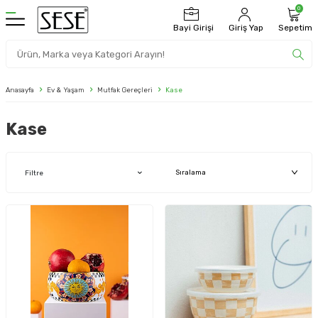
0
Bayi Girişi
Giriş Yap
Sepetim
Anasayfa
Ev & Yaşam
Mutfak Gereçleri
Kase
Kase
Filtre