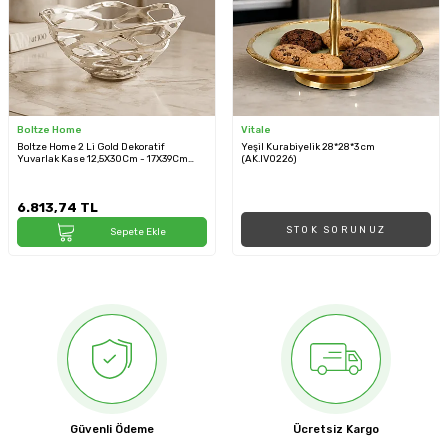
Boltze Home
Vitale
Boltze Home 2 Li Gold Dekoratif
Yeşil Kurabiyelik 28*28*3 cm
Yuvarlak Kase 12,5X30Cm - 17X39Cm
(AK.IV0226)
Seti (BO 2003994)
6.813,74
TL
STOK SORUNUZ
Sepete Ekle
Güvenli Ödeme
Ücretsiz Kargo