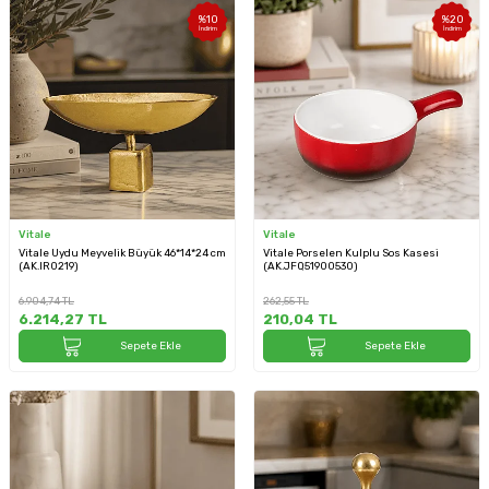
%
10
%
20
İndirim
İndirim
Vitale
Vitale
Vitale Uydu Meyvelik Büyük 46*14*24 cm
Vitale Porselen Kulplu Sos Kasesi
(AK.IR0219)
(AK.JFQ51900530)
6.904,74
TL
262,55
TL
6.214,27
TL
210,04
TL
Sepete Ekle
Sepete Ekle