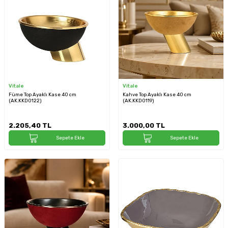
Vitale
Vitale
Füme Top Ayaklı Kase 40 cm
Kahve Top Ayaklı Kase 40 cm
(AK.KKD0122)
(AK.KKD0119)
2.205,40
TL
3.000,00
TL
Sepete Ekle
Sepete Ekle