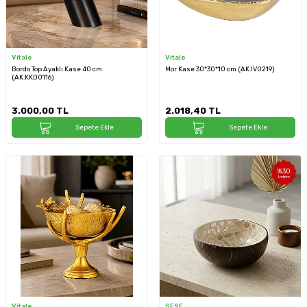
Vitale
Vitale
Bordo Top Ayaklı Kase 40 cm
Mor Kase 30*30*10 cm (AK.IV0219)
(AK.KKD0116)
3.000,00
TL
2.018,40
TL
Sepete Ekle
Sepete Ekle
%
30
İndirim
Vitale
SESE