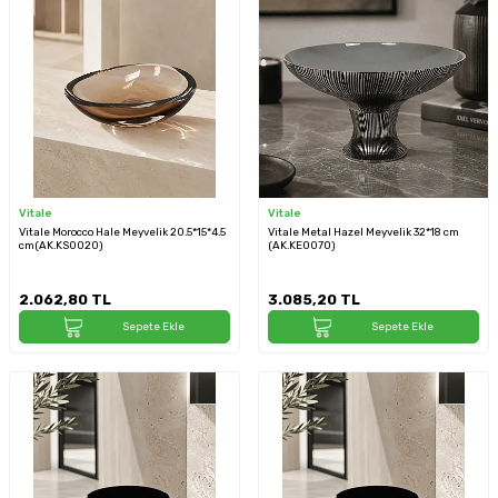
Vitale
Vitale
Vitale Morocco Hale Meyvelik 20.5*15*4.5
Vitale Metal Hazel Meyvelik 32*18 cm
cm(AK.KS0020)
(AK.KE0070)
2.062,80
TL
3.085,20
TL
Sepete Ekle
Sepete Ekle