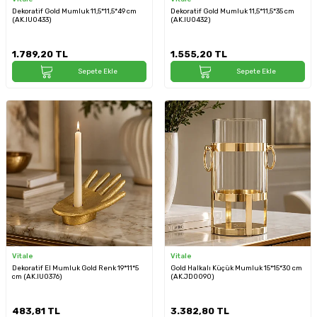
Dekoratif Gold Mumluk 11,5*11,5*49 cm
Dekoratif Gold Mumluk 11,5*11,5*35 cm
(AK.IU0433)
(AK.IU0432)
1.789,20
TL
1.555,20
TL
Sepete Ekle
Sepete Ekle
Vitale
Vitale
Dekoratif El Mumluk Gold Renk 19*11*5
Gold Halkalı Küçük Mumluk 15*15*30 cm
cm (AK.IU0376)
(AK.JD0090)
483,81
TL
3.382,80
TL