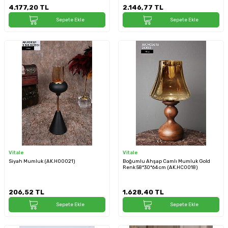
4.177,20
TL
2.146,77
TL
Sepete Ekle
Sepete Ekle
Vitale
Vitale
Siyah Mumluk (AK.HO0021)
Boğumlu Ahşap Camlı Mumluk Gold
Renk 58*30*64 cm (AK.HC0018)
206,52
TL
1.628,40
TL
Sepete Ekle
Sepete Ekle