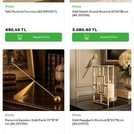
Vitale
Vitale
Tekli Mumluk Turuncu (AK.MM003-T)
Gold Kadeh Büyük Mumluk 25*25*38 cm
(AK.JD0106)
480,65
TL
3.080,40
TL
Sepete Ekle
Sepete Ekle
Vitale
Vitale
Mancınık Şamdan Gold Renk 70*13*41
Gold Papağanlı Mumluk 35*20*18 cm
cm (AK.JD0130)
(AK.IU0101)