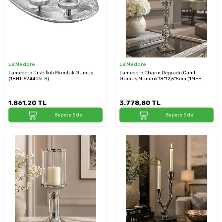
La'Medore
La'Medore
Lamedore Dish İkili Mumluk Gümüş
Lamedore Charm Degrade Camlı
(1BHT-524406LS)
Gümüş Mumluk 18*12,5*5 cm (1MEH-
125660S)
1.861,20
TL
3.778,80
TL
Sepete Ekle
Sepete Ekle