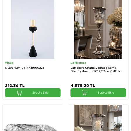
Vitale
La'Medore
Siyah Mumluk (AK.HO0022)
Lamedore Charm Degrade Camlı
Gümüş Mumluk 17*12,5*7 cm (1MEH-
125661S)
212,36
TL
4.375,20
TL
Sepete Ekle
Sepete Ekle