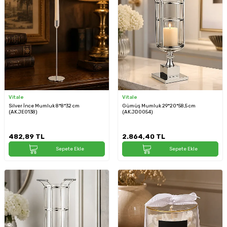
Vitale
Vitale
Silver İnce Mumluk 8*8*32 cm
Gümüş Mumluk 29*20*58,5 cm
(AK.JE0138)
(AK.JD0054)
482,89
TL
2.864,40
TL
Sepete Ekle
Sepete Ekle