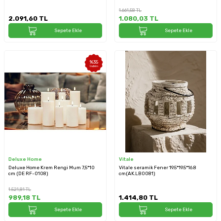
1.661,58
TL
2.091,60
TL
1.080,03
TL
Sepete Ekle
Sepete Ekle
%
35
İndirim
Deluxe Home
Vitale
Deluxe Home Krem Rengi Mum 7,5*10
Vitale seramik Fener 19.5*19.5*16.8
cm (DE RF-0108)
cm(AK.LB0081)
1.521,81
TL
989,18
TL
1.414,80
TL
Sepete Ekle
Sepete Ekle