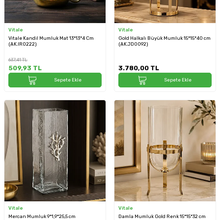
Vitale
Vitale
Vitale Kandil Mumluk Mat 13*13*4 Cm
Gold Halkalı Büyük Mumluk 15*15*40 cm
(AK.IR0222)
(AK.JD0092)
637,41
TL
509,93
TL
3.780,00
TL
Sepete Ekle
Sepete Ekle
Vitale
Vitale
Mercan Mumluk 9*1,9*25,5 cm
Damla Mumluk Gold Renk 15*15*32 cm