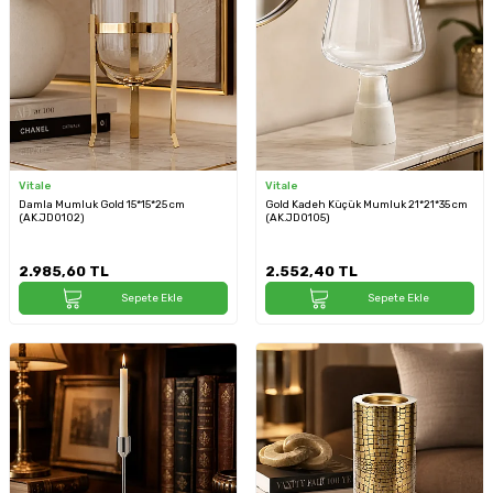
Vitale
Vitale
Damla Mumluk Gold 15*15*25 cm
Gold Kadeh Küçük Mumluk 21*21*35 cm
(AK.JD0102)
(AK.JD0105)
2.985,60
TL
2.552,40
TL
Sepete Ekle
Sepete Ekle