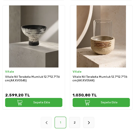
Vitale
Vitale
Vitale Nil Terakota Mumluk 12.7*12.7*7.6
Vitale Nil Terakota Mumluk 12.7*12.7*7.6
cm(AK.KV0545)
cm(AK.KV0544)
2.599,20
TL
1.030,80
TL
Sepete Ekle
Sepete Ekle
1
2