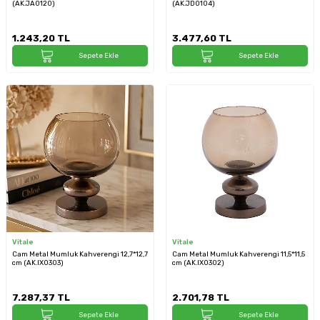
(AK.JA0120)
(AK.JD0104)
1.243,20
TL
3.477,60
TL
Sepete Ekle
Sepete Ekle
Vitale
Vitale
Cam Metal Mumluk Kahverengi 12,7*12,7
Cam Metal Mumluk Kahverengi 11,5*11,5
cm (AK.IX0303)
cm (AK.IX0302)
7.287,37
TL
2.701,78
TL
Sepete Ekle
Sepete Ekle