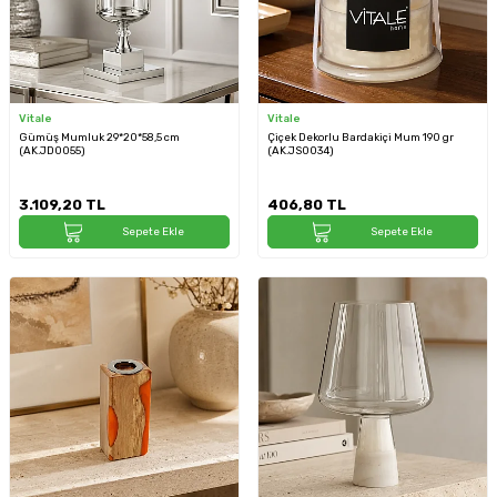
Vitale
Vitale
Gümüş Mumluk 29*20*58,5 cm
Çiçek Dekorlu Bardakiçi Mum 190 gr
(AK.JD0055)
(AK.JS0034)
3.109,20
TL
406,80
TL
Sepete Ekle
Sepete Ekle