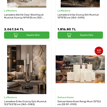
La'Medore
La'Medore
Lamedore Akrilik Clear Stick Küçük
Lamedore Erika Gümüş İkili Mumluk
Mumluk Gümüş 14*14*25 cm (1DZ-
13*13*30 cm (1AG-009S)
300426S)
2.067,54
TL
1.816,80
TL
Sepete Ekle
Sepete Ekle
%
35
İndirim
La'Medore
Deluxe Home
Lamedore Erika Gümüş Üçlü Mumluk
Deluxe Home Krem Rengi Mum 7,5*12,5
12,5*12,5*32 cm (1AG-008S)
cm (DE RF-0109)