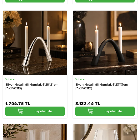
Vitale
Vitale
Silver Metal İkili Mumluk 4*28*21 cm
Siyah Metal İkili Mumluk 4*23*13 cm
(AK.IV0313)
(AK.IV0312)
1.706,75
TL
3.132,46
TL
Sepete Ekle
Sepete Ekle