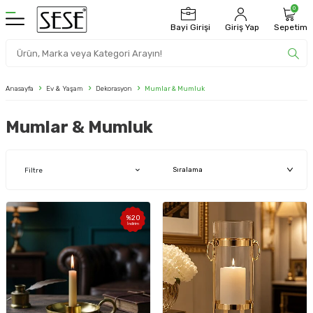
0
Bayi Girişi
Giriş Yap
Sepetim
Anasayfa
Ev & Yaşam
Dekorasyon
Mumlar & Mumluk
Mumlar & Mumluk
Filtre
%
20
İndirim