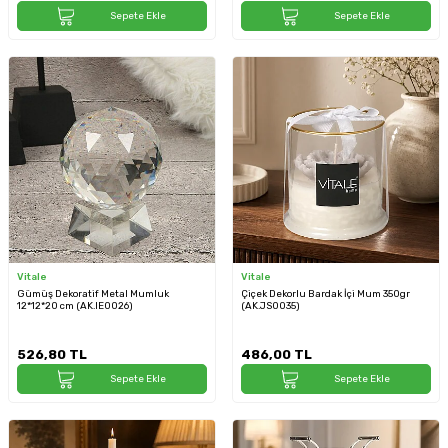
Sepete Ekle
Sepete Ekle
Vitale
Vitale
Gümüş Dekoratif Metal Mumluk
Çiçek Dekorlu Bardak İçi Mum 350gr
12*12*20 cm (AK.IE0026)
(AK.JS0035)
526,80
TL
486,00
TL
Sepete Ekle
Sepete Ekle