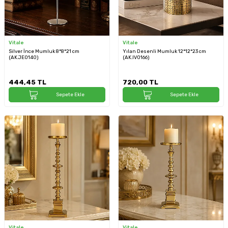
Vitale
Vitale
Silver İnce Mumluk 8*8*21 cm
Yılan Desenli Mumluk 12*12*23 cm
(AK.JE0140)
(AK.IV0166)
444,45
TL
720,00
TL
Sepete Ekle
Sepete Ekle
Vitale
Vitale