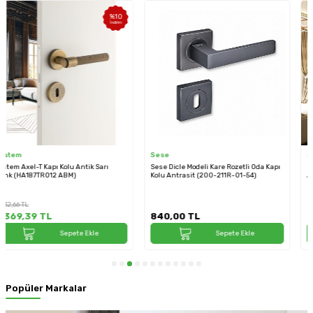
Sese
Sese
Sese Dicle Modeli Kare Rozetli Oda Kapı
Sese Osmanlı Modeli Oda Kapı Kolu
Kolu Antrasit (200-211R-01-54)
Antik Sarı (200-229R-01-94)
840,00
TL
2.040,00
TL
Sepete Ekle
Sepete Ekle
Popüler Markalar