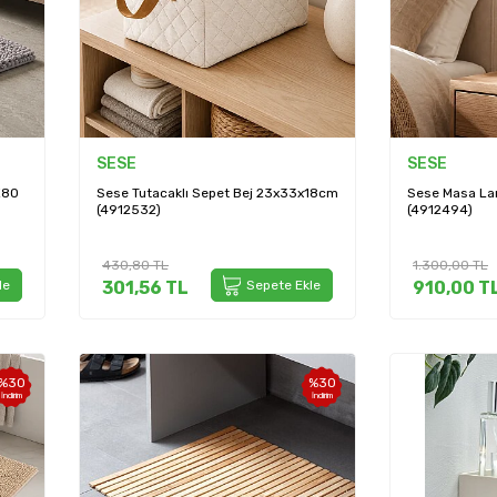
SESE
SESE
X80
Sese Tutacaklı Sepet Bej 23x33x18cm
Sese Masa La
(4912532)
(4912494)
430,80
TL
1.300,00
TL
le
301,56
TL
Sepete Ekle
910,00
T
%
30
%
30
İndirim
İndirim