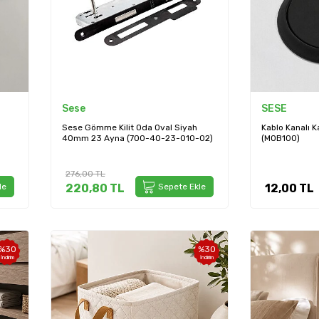
Sese
SESE
Sese Gömme Kilit Oda Oval Siyah
Kablo Kanalı K
40mm 23 Ayna (700-40-23-01O-02)
(MOB100)
276,00
TL
le
220,80
TL
Sepete Ekle
12,00
TL
%
30
%
30
İndirim
İndirim