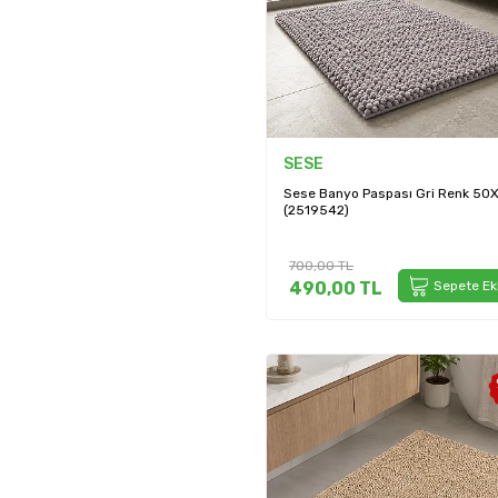
SESE
Sese Banyo Paspası Gri Renk 50
(2519542)
700,00
TL
490,00
TL
Sepete Ek