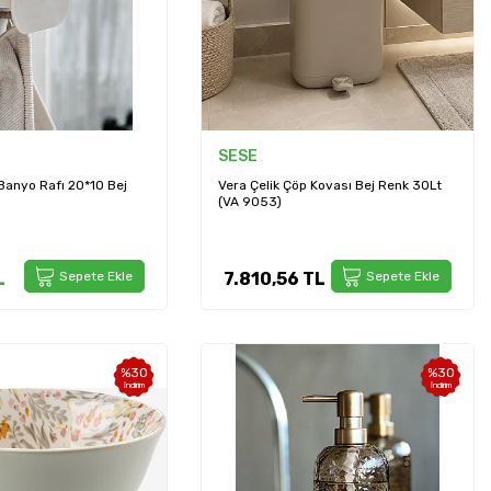
SESE
anyo Rafı 20*10 Bej
Vera Çelik Çöp Kovası Bej Renk 30Lt
(VA 9053)
L
Sepete Ekle
7.810,56
TL
Sepete Ekle
%
30
%
30
İndirim
İndirim