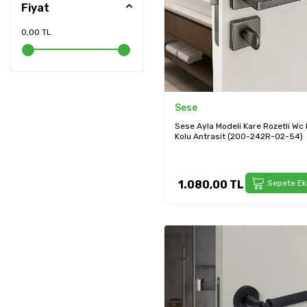
Fiyat
300mm (30cm)
(19)
0,00 TL
Tek Vidalı
(4)
Sese
Sese Ayla Modeli Kare Rozetli Wc 
Kolu Antrasit (200-242R-02-54)
1.080,00
TL
Sepete Ek