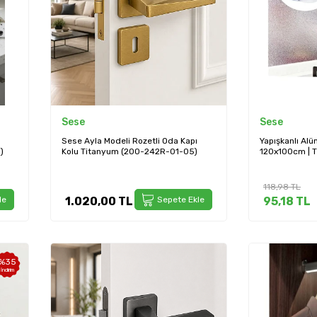
Sese
Sese
Sese Ayla Modeli Rozetli Oda Kapı
Yapışkanlı Al
)
Kolu Titanyum (200-242R-01-05)
120x100cm | 
İçi ve Eviye A
118,98
TL
le
1.020,00
TL
Sepete Ekle
95,18
TL
%
35
İndirim