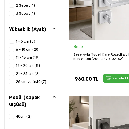
Elektrikli El Aletleri
2 Sepet
(1)
384mm
(4)
Bantlar
3 Sepet
(1)
400mm (40cm)
(10)
Stor ve Sargı
416mm
(25)
Mekanizmaları
Yükseklik (Ayak)
352mm
(7)
El Aletleri
480mm
(1)
Ambalaj Ürünleri
1 - 5 cm
(3)
Sese
500mm (50cm)
(1)
Toptan
6 - 10 cm
(20)
Sese Ayla Modeli Kare Rozetli Wc 
512mm
(18)
Mutfak & Banyo
11 - 15 cm
(19)
Kolu Saten (200-242R-02-53)
540mm (54cm)
(2)
Çöp Kovaları
16 - 20 cm
(8)
Banyo Aksesuarları
576mm
(2)
21 - 25 cm
(2)
960,00
TL
Sepete Ek
Askılar
600mm (60cm)
(4)
26 cm ve üstü
(7)
Menfez & Havalandırma
608mm
(1)
Servis & Sunum
640mm
(1)
Modül (Kapak
Bulaşık Kurutmalıkları
Ölçüsü)
800mm (80cm)
(6)
832mm
(2)
40cm
(2)
15cm
(2)
200mm (20cm)
(4)