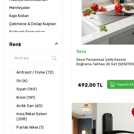
Menteşeler
Kapı Kolları
Çekmece & Dolap Kulpları
Bağlantı Elemanları
Tapa ve Keçeler
Renk
Mobilya Tekerleği
Sese
Sürme Sistemler
Sese Paslanmaz Çelik Kesme
Mobilya Ayakları
Doğrama Tahtası 2li Set (SESE100
Antrasit / Füme
(72)
Mutfak Sistemleri
Gardırop Sistemleri
Gri
(6)
492,00
TL
Sepete Ek
Plastik Baza &
Siyah
(169)
Aksesuarları
Krom
(141)
Bas-Aç Aparatları
Antik Sarı
(43)
Kalkar & Düşer Kapak
Inox/Nikel Saten
Sistemleri
(208)
Çekmece Rayları
Parlak Nikel
(1)
Led Profilleri