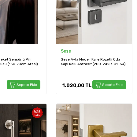
Sese
eket Sensörlü Pilli
Sese Ayla Modeli Kare Rozetli Oda
rusu (*50-70cm Arası)
Kapı Kolu Antrasit (200-242R-01-54)
L
Sepete Ekle
1.020,00
TL
Sepete Ekle
%
15
İndirim