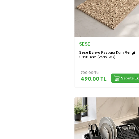
SESE
Sese Banyo Paspası Kum Rengi
50x80cm (2519507)
700,00
TL
490,00
TL
Sepete Ek