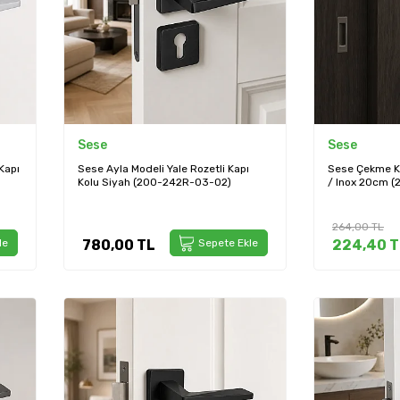
Sese
Sese
Kapı
Sese Ayla Modeli Yale Rozetli Kapı
Sese Çekme K
Kolu Siyah (200-242R-03-02)
/ Inox 20cm 
264,00
TL
le
780,00
TL
Sepete Ekle
224,40
T