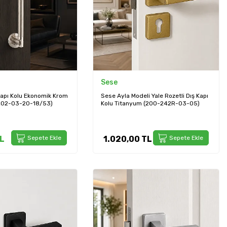
Sese
apı Kolu Ekonomik Krom
Sese Ayla Modeli Yale Rozetli Dış Kapı
(202-03-20-18/53)
Kolu Titanyum (200-242R-03-05)
L
Sepete Ekle
1.020,00
TL
Sepete Ekle