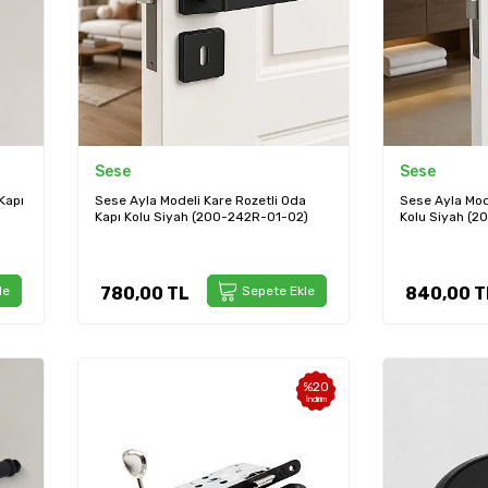
Sese
Sese
Kapı
Sese Ayla Modeli Kare Rozetli Oda
Sese Ayla Mod
Kapı Kolu Siyah (200-242R-01-02)
Kolu Siyah (
le
780,00
TL
Sepete Ekle
840,00
T
%
20
İndirim