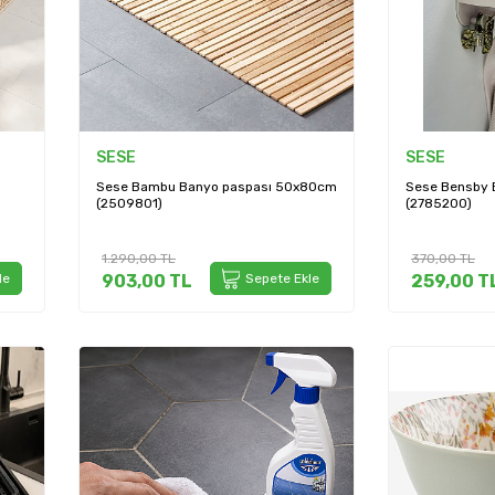
SESE
SESE
Sese Bambu Banyo paspası 50x80cm
Sese Bensby B
(2509801)
(2785200)
1.290,00
TL
370,00
TL
le
903,00
TL
Sepete Ekle
259,00
T