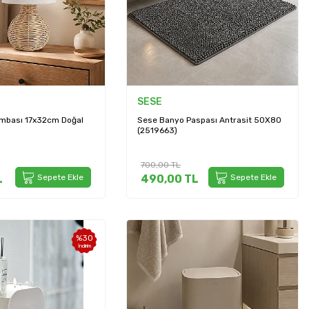
SESE
mbası 17x32cm Doğal
Sese Banyo Paspası Antrasit 50X80
(2519663)
700,00
TL
L
Sepete Ekle
490,00
TL
Sepete Ekle
%
30
İndirim