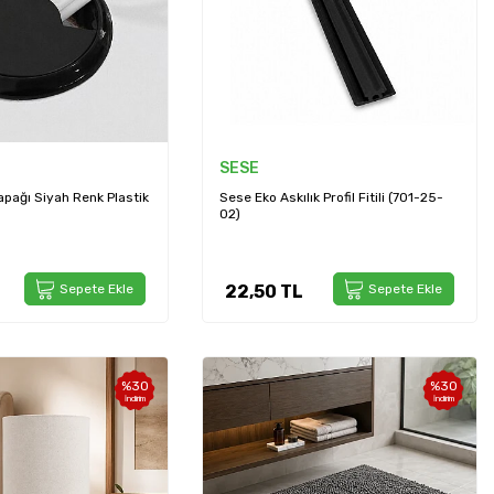
SESE
apağı Siyah Renk Plastik
Sese Eko Askılık Profil Fitili (701-25-
02)
Sepete Ekle
22,50
TL
Sepete Ekle
%
30
%
30
İndirim
İndirim