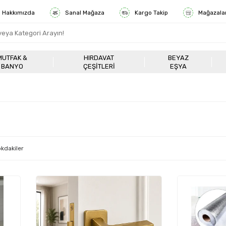
Hakkımızda
Sanal Mağaza
Kargo Takip
Mağazala
MUTFAK &
HIRDAVAT
BEYAZ
BANYO
ÇEŞITLERI
EŞYA
kdakiler