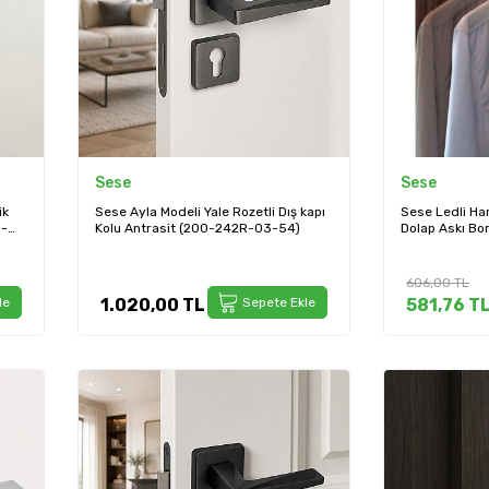
Sese
Sese
ik
Sese Ayla Modeli Yale Rozetli Dış kapı
Sese Ledli Har
8-
Kolu Antrasit (200-242R-03-54)
Dolap Askı Bo
606,00
TL
le
1.020,00
TL
Sepete Ekle
581,76
T