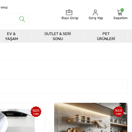
rımız
0
Bayi Girişi
Giriş Yap
Sepetim
EV &
OUTLET & SERI
PET
YAŞAM
SONU
ÜRÜNLERİ
%
20
%
55
İndirim
İndirim