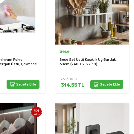
Sese
üminyum Folyo
Sese Set Üstü Kaşıklık Üç Bardaklı
Tezgah Üstü, Çekmece
60cm (240-02-27-18)
ltı Koruma Malzemesi
699,00
TL
Sepete Ekle
314,55
TL
Sepete Ekle
%
4
İndirim