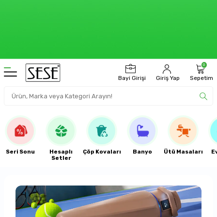
0
Bayi Girişi
Giriş Yap
Sepetim
6000 TL ÜZERİ
ÜCRETSİZ KARGO
Seri Sonu
Hesaplı
Çöp Kovaları
Banyo
Ütü Masaları
E
Setler