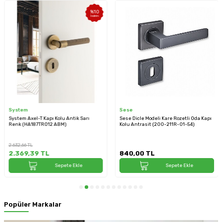
Sese
Sese
Sese Dicle Modeli Kare Rozetli Oda Kapı
Sese Osmanlı Modeli Oda Kapı Kolu
Kolu Antrasit (200-211R-01-54)
Antik Sarı (200-229R-01-94)
840,00
TL
2.040,00
TL
Sepete Ekle
Sepete Ekle
Popüler Markalar