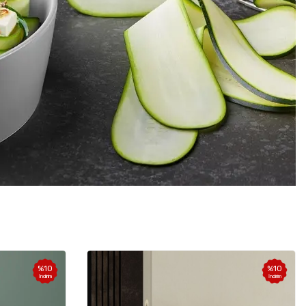
%
10
%
10
İndirim
İndirim