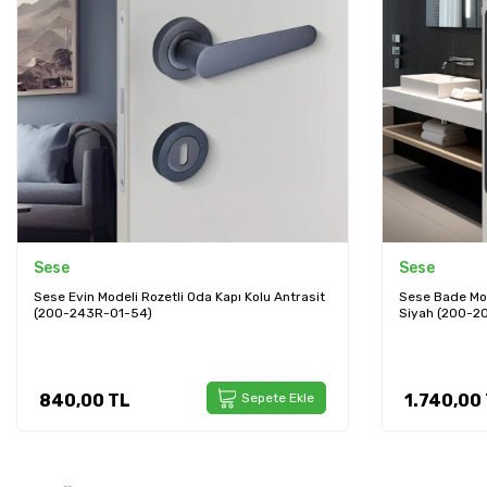
Sese
System
Sese Bade Modeli Yuvarlak Rozetli Wc Kapı Kolu
System Düğme 
Siyah (200-209R-02-02)
Branch Renk 
387,24
TL
1.740,00
TL
Sepete Ekle
348,52
T