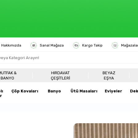
Hakkımızda
Sanal Mağaza
Kargo Takip
Mağazala
6000 TL ÜZERİ
ÜCRETSİZ KARGO
MUTFAK &
HIRDAVAT
BEYAZ
BANYO
ÇEŞITLERI
EŞYA
lı
Çöp Kovaları
Banyo
Ütü Masaları
Eviyeler
Dek
r