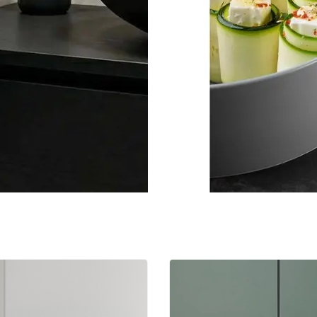
%
10
İndirim