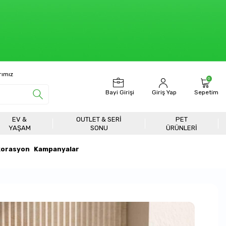
rımız
0
Bayi Girişi
Giriş Yap
Sepetim
EV &
OUTLET & SERI
PET
YAŞAM
SONU
ÜRÜNLERİ
orasyon
Kampanyalar