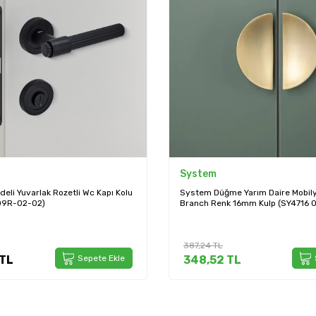
System
Yarım Daire Mobilya Kulbu Gold
System Pixar-T Kapı Kolu Gold Re
16mm Kulp (SY4716 0016 GB)
(HA214TRO12 GL)
2.569,08
TL
L
Sepete Ekle
2.312,17
TL