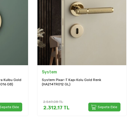
System
nk
System Mobilya Kulbu Krom 160mm Kulp
(SY8267 0160 CR)
658,19
TL
Sepete Ekle
592,37
TL
Sepete Ekle