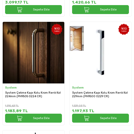
3.099,17
TL
1.420,66
TL
Sepete Ekle
Sepete Ekle
%
10
%
10
İndirim
İndirim
System
System
System Çekme Kapı Kolu Krom Renk Kol
System Çekme Kapı Kolu Krom Renk Kol
224mm (PH9505 0224 CR)
229mm (PH9500 0229 CR)
1.315,43
TL
1.331,03
TL
1.183,89
TL
1.197,93
TL
Sepete Ekle
Sepete Ekle