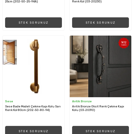
25cm (202-50-25-94A)
Renk Kol (03-2023O)
STOK SORUNUZ
STOK SORUNUZ
%
12
İndirim
Sese
Antik Bronze
Sese Bade Modeli Çekme Kapı Kolu Sarı
Antik Bronze Oksit Renk Çekme Kapı
Renk Kol 80cm (202-50-80-94)
Kolu (03-2031O)
STOK SORUNUZ
STOK SORUNUZ