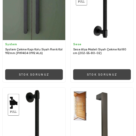
System
Sese
System Çekme Kapı Kolu Siyah Renk Kol
Sese Alya Modeli Siyah Çekme Kol 80
192mm (PH9404 0192 AL6)
cm (202-55-80-02)
STOK SORUNUZ
STOK SORUNUZ