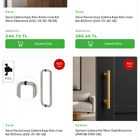
Sese
Sese
Sese Çekme Kapı Kolu Krom/ınox Kol
Sese Paslanmaz Çekme Kapı Kolu Inox
30cm Ekonomik (202-03-30-18/53)
Kol 400mm (202-01-40-53)
283,20
TL
408,00
TL
240,72
TL
285,60
TL
Sepete Ekle
Sepete Ekle
%
30
%
10
İndirim
İndirim
Sese
System
Sese Paslanmaz Çekme Kapı Kolu Inox
System Çekme Kol 19cm Gold Branche
Kol 300mm (202-01-30-53)
(PH9745 0190 GB)