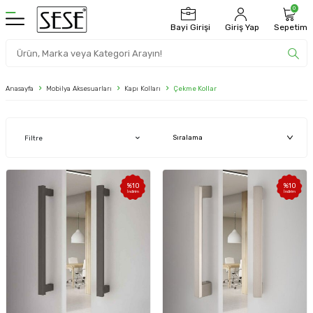
0
Bayi Girişi
Giriş Yap
Sepetim
Anasayfa
Mobilya Aksesuarları
Kapı Kolları
Çekme Kollar
Filtre
%
10
%
10
İndirim
İndirim