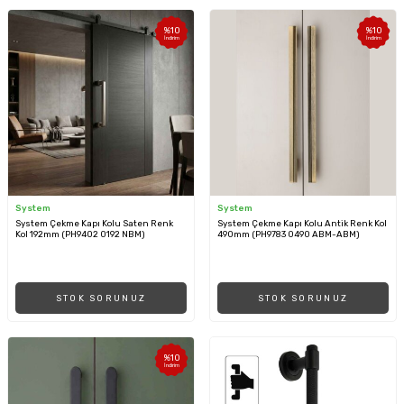
%
10
%
10
İndirim
İndirim
System
System
System Çekme Kapı Kolu Saten Renk
System Çekme Kapı Kolu Antik Renk Kol
Kol 192mm (PH9402 0192 NBM)
490mm (PH9783 0490 ABM-ABM)
STOK SORUNUZ
STOK SORUNUZ
%
10
İndirim