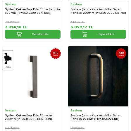
System
System
System Çekme Kapı Kolu Füme Renk Kol
System Çekme Kapı Kolu Nikel Saten
300mm (PH9550 0300 BBN-BBN)
Renk Kol 200mm (PH9550 0200 NB-NB)
3.682,33
TL
3.443,52
TL
3.314,10
TL
3.099,17
TL
Sepete Ekle
Sepete Ekle
%
10
%
10
İndirim
İndirim
System
System
System Çekme Kapı Kolu Füme Kol
System Çekme Kapı Kolu Nikel Saten
200mm (PH9550 0200 BBN-BBN)
Renk Kol 224mm (PH9505 0224 NB)
3.443,52
TL
1.578,52
TL