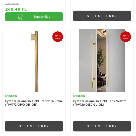
372,00
TL
260,40
TL
STOK SORUNUZ
Sepete Ekle
%
10
%
10
İndirim
İndirim
System
System
System Çekme Kol Gold Branch 890mm
System Çekme Kol Gold Renk 650mm
(PH9772 0890 GB-GB)
(PH9726 0650 GL-GL)
STOK SORUNUZ
STOK SORUNUZ