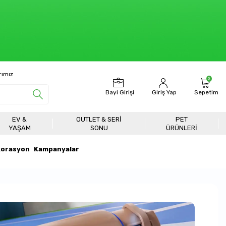
rımız
0
Bayi Girişi
Giriş Yap
Sepetim
EV &
OUTLET & SERI
PET
YAŞAM
SONU
ÜRÜNLERİ
orasyon
Kampanyalar