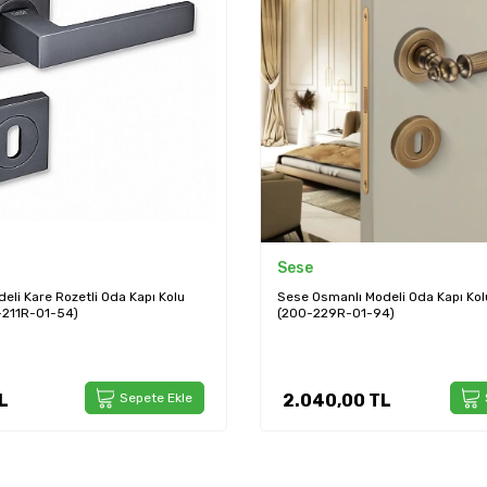
Sese
Modeli Oda Kapı Kolu Antik Sarı
Sese Evin Modeli Rozetli Oda Kapı
-94)
(200-243R-01-54)
TL
Sepete Ekle
840,00
TL