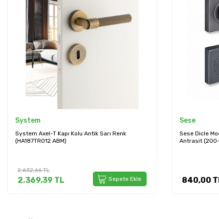
Sese
Sese
Sese Dicle Modeli Kare Rozetli Oda Kapı Kolu
Sese Osmanlı 
Antrasit (200-211R-01-54)
(200-229R-01
840,00
TL
Sepete Ekle
2.040,00