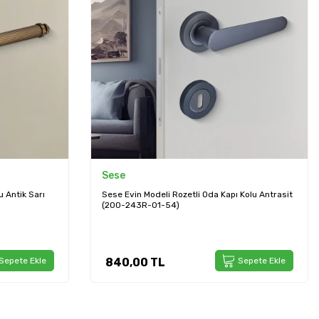
Sese
 Kolu Antrasit
Sese Bade Modeli Yuvarlak Rozetli Wc Kapı Kolu
Siyah (200-209R-02-02)
Sepete Ekle
1.740,00
TL
Sepete Ekle