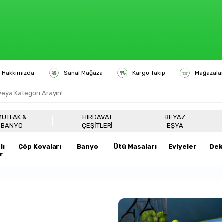
Hakkımızda
Sanal Mağaza
Kargo Takip
Mağazala
6000 TL ÜZERİ
ÜCRETSİZ KARGO
MUTFAK &
HIRDAVAT
BEYAZ
BANYO
ÇEŞITLERI
EŞYA
lı
Çöp Kovaları
Banyo
Ütü Masaları
Eviyeler
Dek
r